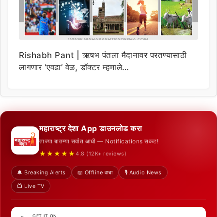
Rishabh Pant | ऋषभ पंतला मैदानावर परतण्यासाठी
लागणार ‘एवढा’ वेळ, डॉक्टर म्हणाले…
महाराष्ट्र देशा App डाउनलोड करा
ताज्या बातम्या सर्वात आधी — Notifications सकट!
★★★★★
4.8 (12K+ reviews)
🔔 Breaking Alerts
📖 Offline वाचा
🎙️ Audio News
📺 Live TV
GET IT ON