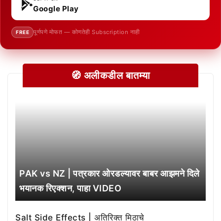
Google Play
पूर्णपणे मोफत — कोणतेही Subscription नाही
FREE
🧭 अलीकडील बातम्या
PAK vs NZ | पत्रकार ओरडल्यावर बाबर आझमने दिले
भयानक रिएक्शन, पाहा VIDEO
Salt Side Effects | अतिरिक्त मिठाचे