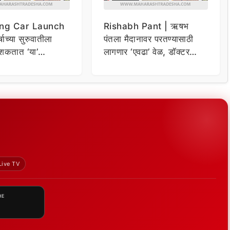
ng Car Launch
Rishabh Pant | ऋषभ
र्षाच्या सुरुवातीला
पंतला मैदानावर परतण्यासाठी
शकतात ‘या’
लागणार ‘एवढा’ वेळ, डॉक्टर
कार
म्हणाले…
Live TV
HE