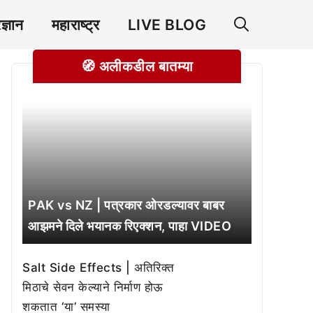
रज्ञान
महाराष्ट्र
LIVE BLOG
🧭 अलीकडील बातम्या
PAK vs NZ | पत्रकार ओरडल्यावर बाबर
आझमने दिले भयानक रिएक्शन, पाहा VIDEO
Salt Side Effects | अतिरिक्त
मिठाचे सेवन केल्याने निर्माण होऊ
शकतात ‘या’ समस्या