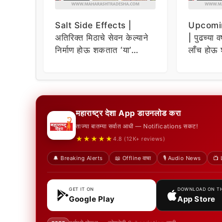
Salt Side Effects |
Upcomi
अतिरिक्त मिठाचे सेवन केल्याने
| पुढच्या व
निर्माण होऊ शकतात ‘या’
लाँच होऊ 
समस्या
धमाकेदार 
महाराष्ट्र देशा App डाउनलोड करा
ताज्या बातम्या सर्वात आधी — Notifications सकट!
★★★★★
4.8 (12K+ reviews)
🔔 Breaking Alerts
📖 Offline वाचा
🎙️ Audio News
📺 
GET IT ON
DOWNLOAD ON T
Google Play
App Store