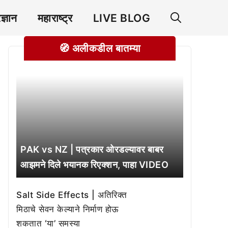
रज्ञान
महाराष्ट्र
LIVE BLOG
🧭 अलीकडील बातम्या
PAK vs NZ | पत्रकार ओरडल्यावर बाबर
आझमने दिले भयानक रिएक्शन, पाहा VIDEO
Salt Side Effects | अतिरिक्त
मिठाचे सेवन केल्याने निर्माण होऊ
शकतात ‘या’ समस्या