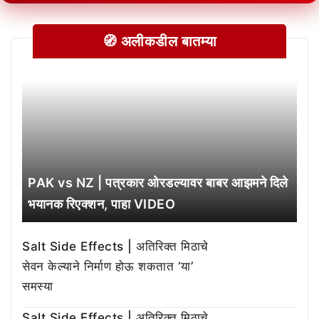
🧭 अलीकडील बातम्या
PAK vs NZ | पत्रकार ओरडल्यावर बाबर आझमने दिले
भयानक रिएक्शन, पाहा VIDEO
Salt Side Effects | अतिरिक्त मिठाचे
सेवन केल्याने निर्माण होऊ शकतात ‘या’
समस्या
Salt Side Effects | अतिरिक्त मिठाचे