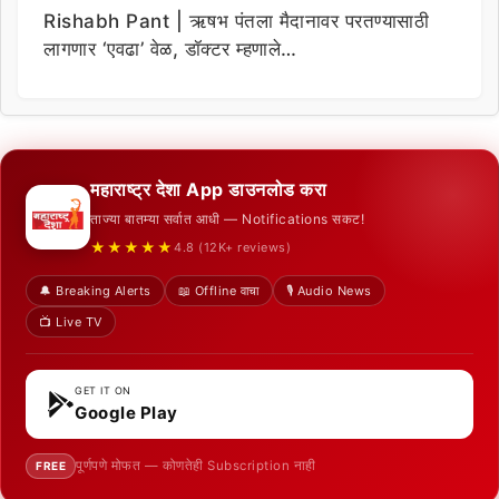
Rishabh Pant | ऋषभ पंतला मैदानावर परतण्यासाठी
लागणार ‘एवढा’ वेळ, डॉक्टर म्हणाले…
महाराष्ट्र देशा App डाउनलोड करा
ताज्या बातम्या सर्वात आधी — Notifications सकट!
★★★★★
4.8 (12K+ reviews)
🔔 Breaking Alerts
📖 Offline वाचा
🎙️ Audio News
📺 Live TV
GET IT ON
Google Play
पूर्णपणे मोफत — कोणतेही Subscription नाही
FREE