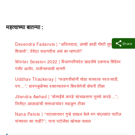
महत्वाच्या बातम्या :
Devendra Fadanvis | “अजितदादा, आम्ही काही गोष्टी तुमच्याकडूनच
Share
शिकलो”; देवेंद्र फडणवीस असं का म्हणाले?
Winter Session 2022 | विधानपरिषदेत खडसेंचे एकनाथ शिंदेंवर
गंभीर आरोप, राजीनाम्याची मागणी
Uddhav Thackeray | “फडणवीसांनी घोडा सजवला स्वतःसाठी,
पण…”; बावनकुळेंच्या वक्तव्यावरुन शिवसेनेची बोचरी टीका
Jitendra Awhad | “बोम्मईंचे कपडे सांभाळताना तुमचे कपडे…”;
जितेंद्र आव्हाडांची सत्ताधाऱ्यांवर सडकून टीका
Nana Patole | “पत्रकारावर गुन्हे दाखल केले मग चंद्रकांत पाटील
यांच्यावर का नाही?”; नाना पटोलेंचा खोचक सवाल