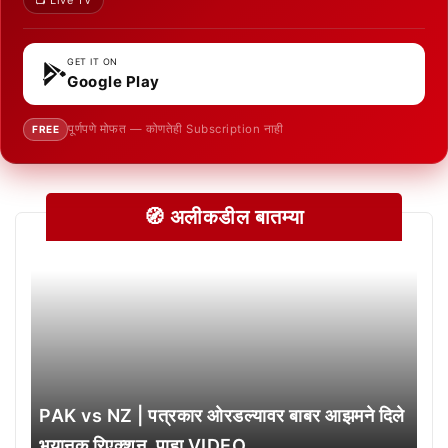
📺 Live TV
GET IT ON
Google Play
पूर्णपणे मोफत — कोणतेही Subscription नाही
FREE
🧭 अलीकडील बातम्या
PAK vs NZ | पत्रकार ओरडल्यावर बाबर आझमने दिले
भयानक रिएक्शन, पाहा VIDEO