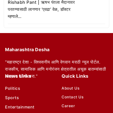
Rishabh Pant | ऋषभ पंतला मैदानावर
परतण्यासाठी लागणार ‘एवढा’ वेळ, डॉक्टर
म्हणाले…
Maharashtra Desha
"महाराष्ट्र देशा - विश्वसनीय आणि वेगवान मराठी न्यूज पोर्टल.
राजकीय, सामाजिक आणि मनोरंजन क्षेत्रातील अचूक बातम्यांसाठी
News Links
Quick Links
आम्हाला फॉलो करा."
Politics
About Us
Contact Us
Sports
Career
Entertainment