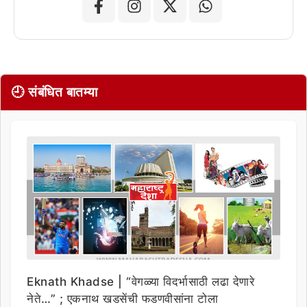
🕘 संबंधित बातम्या
Eknath Khadse | “वेगळ्या विदर्भासाठी लढा देणारे
नेते…” ; एकनाथ खडसेंची फडणवीसांना टोला