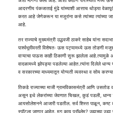
अशी मागणी केली आहे. आशा कठीण परिस्थिती मध्ये ऊस 
आदरणीय पंकजाताई मुंढे यांच्याशी आत्ताच थोड्या वेळापूर
करत आहे जेणेकरून या मजुरांना कसे त्यांच्या त्यांच्य
आहे.
तर राज्याचे मुख्यमंत्री उद्धवजी ठाकरे साहेब यांना सदा
पार्श्वभूमीवरती विशेषतः ऊस पट्यामध्ये ऊस तोडणी मजुरा
वाऱ्याचा पाऊस काही ठिकाणी सुरू झालेला आहे.त्यामुळे
वादळामध्ये झोपड्या पडलेल्या आहेत.त्यांना दिलेले धान्य प
व सरकारच्या माध्यमातून योग्यती व्यवस्था व सोय करण्यात
तिकडे राज्याच्या माजी ग्रामविकासमंत्री आणि उसतोड का
असून इथे लेकरांच्या जेवणात चिखल, कुडं पडली, धान्य
आयसोलेशनने आजारी पडतील. सर्व शिस्त पाळून, कष्ट करु
स्पॉटला जाणार आहेत. मग काय प्रॉब्लेम? उद्याच्या उद्या