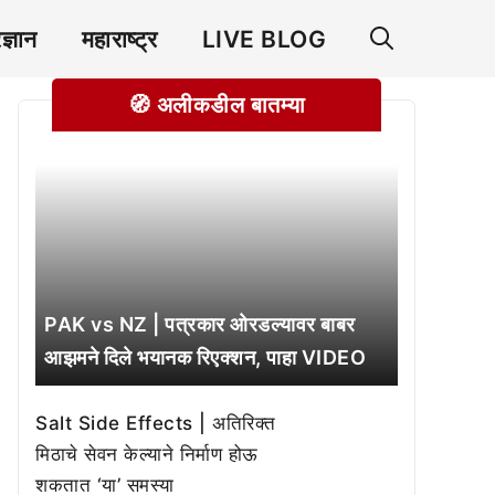
रज्ञान
महाराष्ट्र
LIVE BLOG
🧭 अलीकडील बातम्या
PAK vs NZ | पत्रकार ओरडल्यावर बाबर
आझमने दिले भयानक रिएक्शन, पाहा VIDEO
Salt Side Effects | अतिरिक्त
मिठाचे सेवन केल्याने निर्माण होऊ
शकतात ‘या’ समस्या