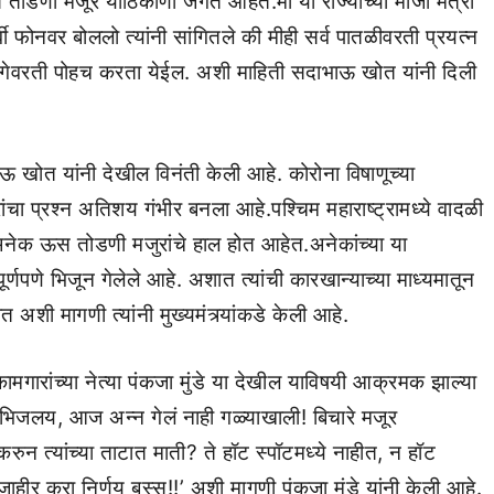
तोडणी मजूर याठिकाणी जगत आहेत.मी या राज्याच्या माजी मंत्री
्वी फोनवर बोललो त्यांनी सांगितले की मीही सर्व पातळीवरती प्रयत्न
ा जागेवरती पोहच करता येईल. अशी माहिती सदाभाऊ खोत यांनी दिली
भाऊ खोत यांनी देखील विनंती केली आहे. कोरोना विषाणूच्या
ंचा प्रश्न अतिशय गंभीर बनला आहे.पश्चिम महाराष्ट्रामध्ये वादळी
 अनेक ऊस तोडणी मजुरांचे हाल होत आहेत.अनेकांच्या या
ूर्णपणे भिजून गेलेले आहे. अशात त्यांची कारखान्याच्या माध्यमातून
 अशी मागणी त्यांनी मुख्यमंत्र्यांकडे केली आहे.
मगारांच्या नेत्या पंकजा मुंडे या देखील याविषयी आक्रमक झाल्या
 भिजलय, आज अन्न गेलं नाही गळ्याखाली! बिचारे मजूर
न त्यांच्या ताटात माती? ते हॉट स्पॉटमध्ये नाहीत, न हॉट
 जाहीर करा निर्णय बस्स!!’ अशी मागणी पंकजा मुंडे यांनी केली आहे.