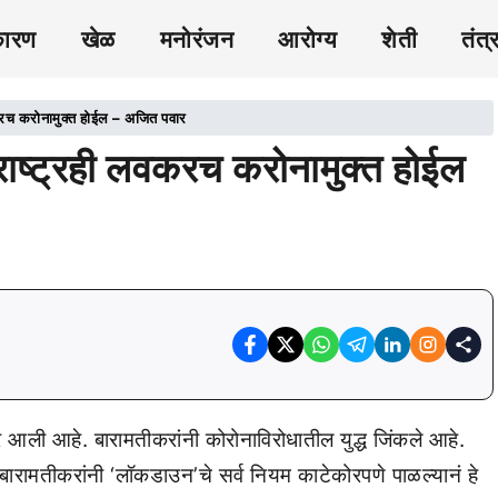
कारण
खेळ
मनोरंजन
आरोग्य
शेती
तंत्
वकरच करोनामुक्त होईल – अजित पवार
ाराष्ट्रही लवकरच करोनामुक्त होईल
र आली आहे. बारामतीकरांनी कोरोनाविरोधातील युद्ध जिंकले आहे.
बारामतीकरांनी ‘लॉकडाउन’चे सर्व नियम काटेकोरपणे पाळल्यानं हे