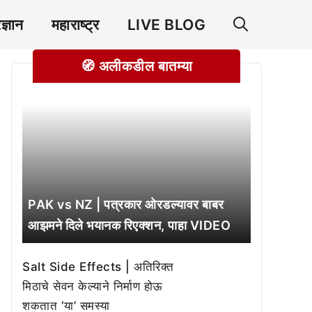
रज्ञान
महाराष्ट्र
LIVE BLOG
🧭 अलीकडील बातम्या
PAK vs NZ | पत्रकार ओरडल्यावर बाबर
आझमने दिले भयानक रिएक्शन, पाहा VIDEO
Salt Side Effects | अतिरिक्त
मिठाचे सेवन केल्याने निर्माण होऊ
शकतात ‘या’ समस्या