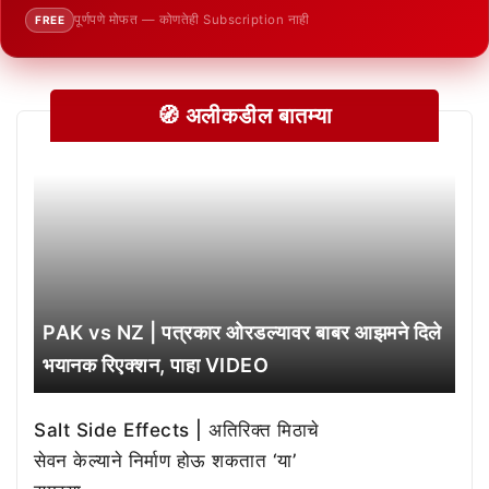
पूर्णपणे मोफत — कोणतेही Subscription नाही
FREE
🧭 अलीकडील बातम्या
PAK vs NZ | पत्रकार ओरडल्यावर बाबर आझमने दिले
भयानक रिएक्शन, पाहा VIDEO
Salt Side Effects | अतिरिक्त मिठाचे
सेवन केल्याने निर्माण होऊ शकतात ‘या’