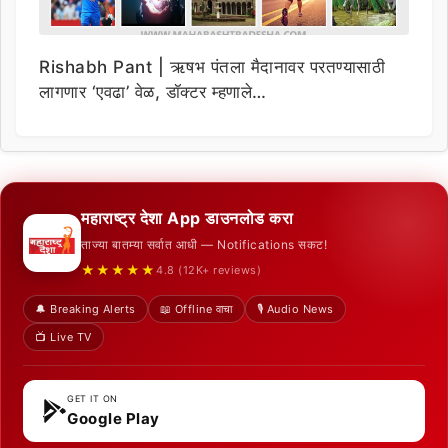
Rishabh Pant | ऋषभ पंतला मैदानावर परतण्यासाठी
लागणार ‘एवढा’ वेळ, डॉक्टर म्हणाले…
महाराष्ट्र देशा App डाउनलोड करा
ताज्या बातम्या सर्वात आधी — Notifications सकट!
★★★★★
4.8 (12K+ reviews)
🔔 Breaking Alerts
📖 Offline वाचा
🎙️ Audio News
📺 Live TV
GET IT ON
Google Play