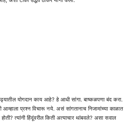
देव आहे, अशी टीका उद्धव ठाकरे यांनी केली.
र्य लढ्यातील योगदान काय आहे? हे आधी सांगा. बाष्कळपणा बंद करा.
ंनी आम्हाला प्रश्न विचारू नये. असं सांगतानाच निजामांच्या काळात
ुठे होती? त्यांनी हिंदूंवरील किती अत्याचार थांबवले? असा सवाल