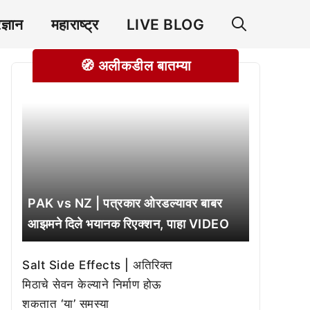
रज्ञान
महाराष्ट्र
LIVE BLOG
🧭 अलीकडील बातम्या
PAK vs NZ | पत्रकार ओरडल्यावर बाबर
आझमने दिले भयानक रिएक्शन, पाहा VIDEO
Salt Side Effects | अतिरिक्त
मिठाचे सेवन केल्याने निर्माण होऊ
शकतात ‘या’ समस्या