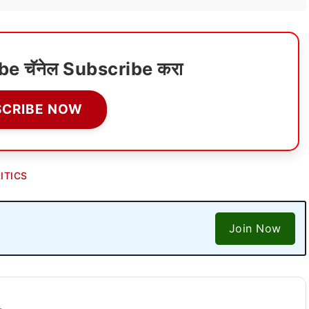
ube चॅनेल Subscribe करा
SCRIBE NOW
ITICS
Join Now