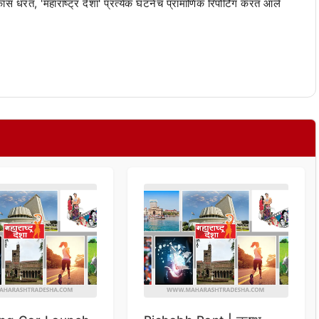
 कास धरत, 'महाराष्ट्र देशा' प्रत्येक घटनेचं प्रामाणिक रिपोर्टिंग करत आले