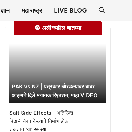
रज्ञान
महाराष्ट्र
LIVE BLOG
🧭 अलीकडील बातम्या
PAK vs NZ | पत्रकार ओरडल्यावर बाबर
आझमने दिले भयानक रिएक्शन, पाहा VIDEO
Salt Side Effects | अतिरिक्त
मिठाचे सेवन केल्याने निर्माण होऊ
शकतात ‘या’ समस्या