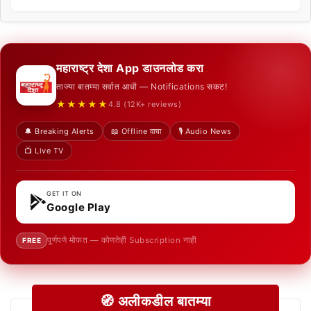
महाराष्ट्र देशा App डाउनलोड करा
ताज्या बातम्या सर्वात आधी — Notifications सकट!
★★★★★
4.8 (12K+ reviews)
🔔 Breaking Alerts
📖 Offline वाचा
🎙️ Audio News
📺 Live TV
GET IT ON
Google Play
पूर्णपणे मोफत — कोणतेही Subscription नाही
FREE
🧭 अलीकडील बातम्या