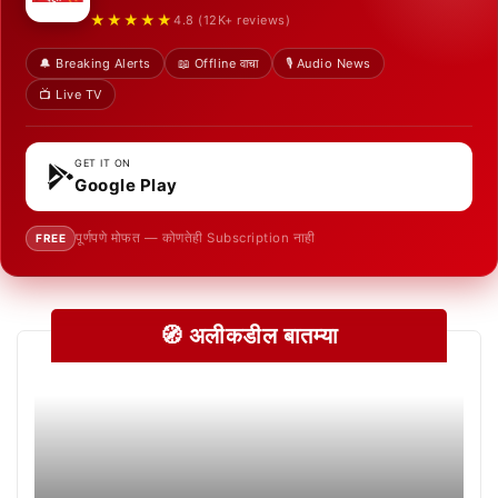
★★★★★
4.8 (12K+ reviews)
🔔 Breaking Alerts
📖 Offline वाचा
🎙️ Audio News
📺 Live TV
GET IT ON
Google Play
पूर्णपणे मोफत — कोणतेही Subscription नाही
FREE
🧭 अलीकडील बातम्या