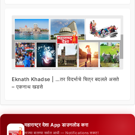
Eknath Khadse | …तर विदर्भाचे चित्र बदलले असते
– एकनाथ खडसे
महाराष्ट्र देशा App डाउनलोड करा
ताज्या बातम्या सर्वात आधी — Notifications सकट!