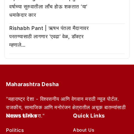
वर्षाच्या सुरुवातीला लाँच होऊ शकतात ‘या’
धमाकेदार कार
Rishabh Pant | ऋषभ पंतला मैदानावर
परतण्यासाठी लागणार ‘एवढा’ वेळ, डॉक्टर
म्हणाले…
Maharashtra Desha
"महाराष्ट्र देशा - विश्वसनीय आणि वेगवान मराठी न्यूज पोर्टल.
राजकीय, सामाजिक आणि मनोरंजन क्षेत्रातील अचूक बातम्यांसाठी
News Links
Quick Links
आम्हाला फॉलो करा."
Politics
About Us