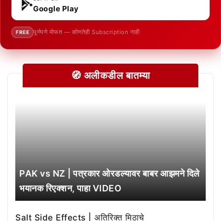
Google Play
पूर्णपणे मोफत — कोणतेही Subscription नाही
FREE
🧭 अलीकडील बातम्या
PAK vs NZ | पत्रकार ओरडल्यावर बाबर आझमने दिले
भयानक रिएक्शन, पाहा VIDEO
Salt Side Effects | अतिरिक्त मिठाचे