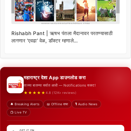
Rishabh Pant | ऋषभ पंतला मैदानावर परतण्यासाठी
लागणार ‘एवढा’ वेळ, डॉक्टर म्हणाले…
महाराष्ट्र देशा App डाउनलोड करा
ताज्या बातम्या सर्वात आधी — Notifications सकट!
★★★★★
4.8 (12K+ reviews)
🔔 Breaking Alerts
📖 Offline वाचा
🎙️ Audio News
📺 Live TV
GET IT ON