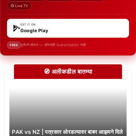
📺 Live TV
GET IT ON
Google Play
पूर्णपणे मोफत — कोणतेही Subscription नाही
FREE
🧭 अलीकडील बातम्या
PAK vs NZ | पत्रकार ओरडल्यावर बाबर आझमने दिले