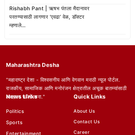
Rishabh Pant | ऋषभ पंतला मैदानावर
परतण्यासाठी लागणार ‘एवढा’ वेळ, डॉक्टर
म्हणाले…
Maharashtra Desha
"महाराष्ट्र देशा - विश्वसनीय आणि वेगवान मराठी न्यूज पोर्टल.
राजकीय, सामाजिक आणि मनोरंजन क्षेत्रातील अचूक बातम्यांसाठी
News Links
Quick Links
आम्हाला फॉलो करा."
Politics
About Us
Contact Us
Sports
Career
Entertainment