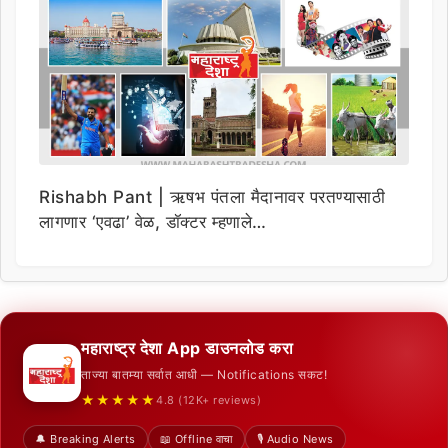
Rishabh Pant | ऋषभ पंतला मैदानावर परतण्यासाठी
लागणार ‘एवढा’ वेळ, डॉक्टर म्हणाले…
महाराष्ट्र देशा App डाउनलोड करा
ताज्या बातम्या सर्वात आधी — Notifications सकट!
★★★★★
4.8 (12K+ reviews)
🔔 Breaking Alerts
📖 Offline वाचा
🎙️ Audio News