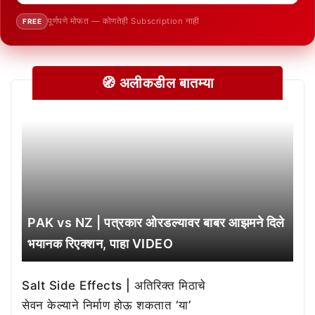
पूर्णपणे मोफत — कोणतेही Subscription नाही
FREE
🧭 अलीकडील बातम्या
PAK vs NZ | पत्रकार ओरडल्यावर बाबर आझमने दिले
भयानक रिएक्शन, पाहा VIDEO
Salt Side Effects | अतिरिक्त मिठाचे
सेवन केल्याने निर्माण होऊ शकतात ‘या’