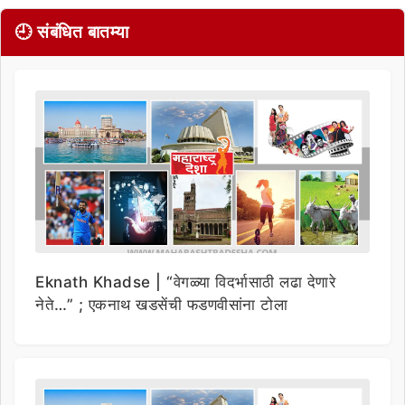
🕘 संबंधित बातम्या
Eknath Khadse | “वेगळ्या विदर्भासाठी लढा देणारे
नेते…” ; एकनाथ खडसेंची फडणवीसांना टोला