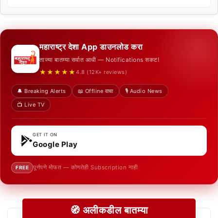
महाराष्ट्र देशा App डाउनलोड करा
ताज्या बातम्या सर्वात आधी — Notifications सकट!
★★★★★
4.8 (12K+ reviews)
🔔 Breaking Alerts
📖 Offline वाचा
🎙️ Audio News
📺 Live TV
GET IT ON
Google Play
पूर्णपणे मोफत — कोणतेही Subscription नाही
FREE
🧭 अलीकडील बातम्या