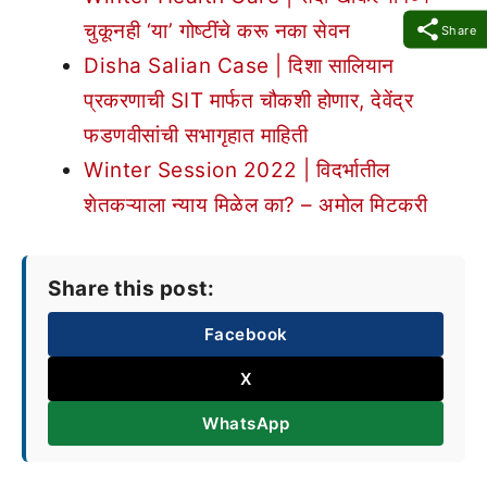
चुकूनही ‘या’ गोष्टींचे करू नका सेवन
Share
Disha Salian Case | दिशा सालियान
प्रकरणाची SIT मार्फत चौकशी होणार, देवेंद्र
फडणवीसांची सभागृहात माहिती
Winter Session 2022 | विदर्भातील
शेतकऱ्याला न्याय मिळेल का? – अमोल मिटकरी
Share this post:
Facebook
X
WhatsApp