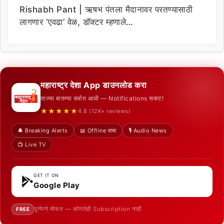
Rishabh Pant | ऋषभ पंतला मैदानावर परतण्यासाठी
लागणार ‘एवढा’ वेळ, डॉक्टर म्हणाले…
महाराष्ट्र देशा App डाउनलोड करा
ताज्या बातम्या सर्वात आधी — Notifications सकट!
★★★★★
4.8 (12K+ reviews)
🔔 Breaking Alerts
📖 Offline वाचा
🎙️ Audio News
📺 Live TV
GET IT ON
Google Play
पूर्णपणे मोफत — कोणतेही Subscription नाही
FREE