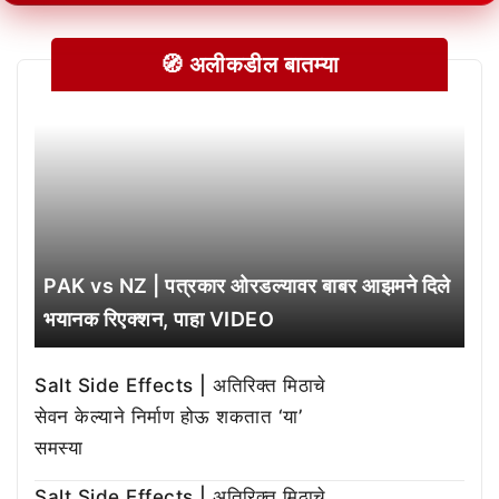
🧭 अलीकडील बातम्या
PAK vs NZ | पत्रकार ओरडल्यावर बाबर आझमने दिले
भयानक रिएक्शन, पाहा VIDEO
Salt Side Effects | अतिरिक्त मिठाचे
सेवन केल्याने निर्माण होऊ शकतात ‘या’
समस्या
Salt Side Effects | अतिरिक्त मिठाचे