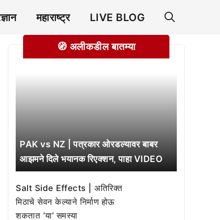
रज्ञान
महाराष्ट्र
LIVE BLOG
🧭 अलीकडील बातम्या
PAK vs NZ | पत्रकार ओरडल्यावर बाबर
आझमने दिले भयानक रिएक्शन, पाहा VIDEO
Salt Side Effects | अतिरिक्त
मिठाचे सेवन केल्याने निर्माण होऊ
शकतात ‘या’ समस्या