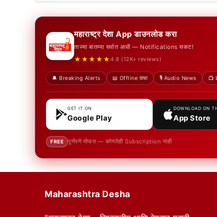
महाराष्ट्र देशा App डाउनलोड करा
ताज्या बातम्या सर्वात आधी — Notifications सकट!
★★★★★
4.8 (12K+ reviews)
🔔 Breaking Alerts
📖 Offline वाचा
🎙️ Audio News
📺 
GET IT ON
DOWNLOAD ON T
Google Play
App Store
पूर्णपणे मोफत — कोणतेही Subscription नाही
FREE
Maharashtra Desha