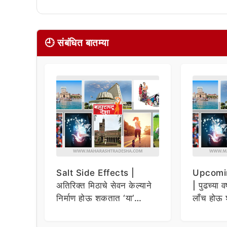
🕘 संबंधित बातम्या
Salt Side Effects |
Upcomi
अतिरिक्त मिठाचे सेवन केल्याने
| पुढच्या व
निर्माण होऊ शकतात ‘या’
लाँच होऊ 
समस्या
धमाकेदार 