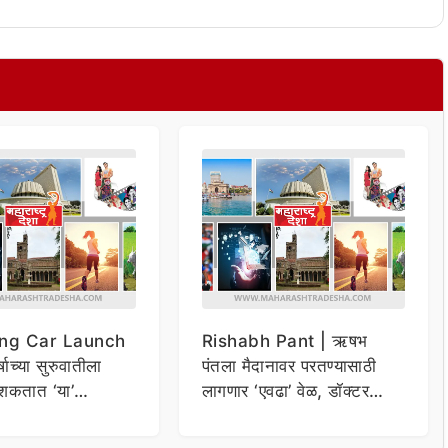
ng Car Launch
Rishabh Pant | ऋषभ
र्षाच्या सुरुवातीला
पंतला मैदानावर परतण्यासाठी
शकतात ‘या’
लागणार ‘एवढा’ वेळ, डॉक्टर
कार
म्हणाले…