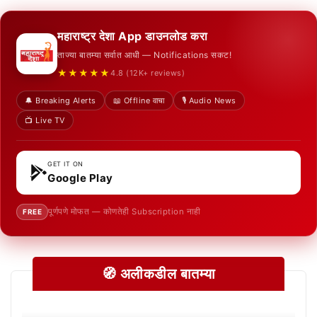
महाराष्ट्र देशा App डाउनलोड करा
ताज्या बातम्या सर्वात आधी — Notifications सकट!
★★★★★
4.8 (12K+ reviews)
🔔 Breaking Alerts
📖 Offline वाचा
🎙️ Audio News
📺 Live TV
GET IT ON
Google Play
पूर्णपणे मोफत — कोणतेही Subscription नाही
FREE
🧭 अलीकडील बातम्या