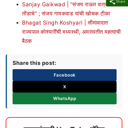
Share
Sanjay Gaikwad | “संजय राऊत वात्रट
तोंडाचे” ; संजय गायकवाड यांची खोचक टीका
Bhagat Singh Koshyari | सीमावादात
राज्यपाल कोश्यारींची मध्यस्थी, अमरावतीत महत्वाची
बैठक
Share this post:
Facebook
X
WhatsApp