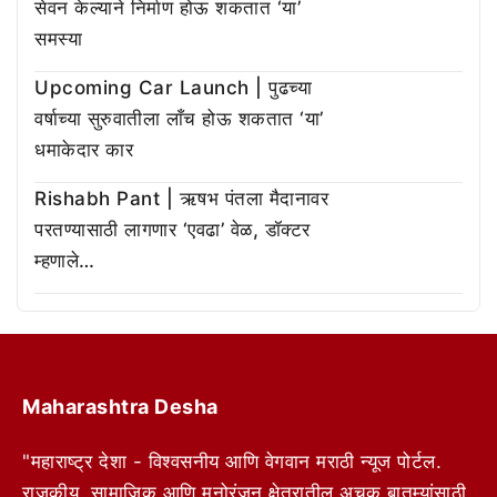
सेवन केल्याने निर्माण होऊ शकतात ‘या’
समस्या
Upcoming Car Launch | पुढच्या
वर्षाच्या सुरुवातीला लाँच होऊ शकतात ‘या’
धमाकेदार कार
Rishabh Pant | ऋषभ पंतला मैदानावर
परतण्यासाठी लागणार ‘एवढा’ वेळ, डॉक्टर
म्हणाले…
Maharashtra Desha
"महाराष्ट्र देशा - विश्वसनीय आणि वेगवान मराठी न्यूज पोर्टल.
राजकीय, सामाजिक आणि मनोरंजन क्षेत्रातील अचूक बातम्यांसाठी