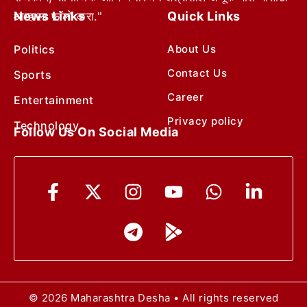
News Links
Quick Links
आम्हाला फॉलो करा."
Politics
About Us
Contact Us
Sports
Career
Entertainment
Privacy policy
Technology
Follow Us On Social Media
© 2026 Maharashtra Desha • All rights reserved