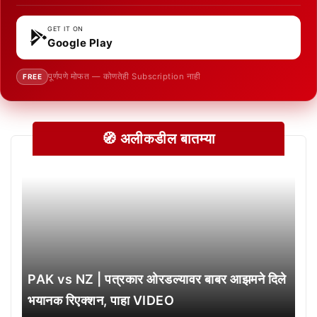
GET IT ON
Google Play
पूर्णपणे मोफत — कोणतेही Subscription नाही
FREE
🧭 अलीकडील बातम्या
PAK vs NZ | पत्रकार ओरडल्यावर बाबर आझमने दिले
भयानक रिएक्शन, पाहा VIDEO