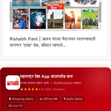
Rishabh Pant | ऋषभ पंतला मैदानावर परतण्यासाठी
लागणार ‘एवढा’ वेळ, डॉक्टर म्हणाले…
महाराष्ट्र देशा App डाउनलोड करा
ताज्या बातम्या सर्वात आधी — Notifications सकट!
★★★★★
4.8 (12K+ reviews)
🔔 Breaking Alerts
📖 Offline वाचा
🎙️ Audio News
📺 Live TV