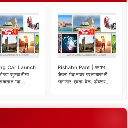
ng Car Launch
Rishabh Pant | ऋषभ
र्षाच्या सुरुवातीला
पंतला मैदानावर परतण्यासाठी
शकतात ‘या’
लागणार ‘एवढा’ वेळ, डॉक्टर
कार
म्हणाले…