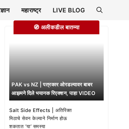
रज्ञान
महाराष्ट्र
LIVE BLOG
🧭 अलीकडील बातम्या
PAK vs NZ | पत्रकार ओरडल्यावर बाबर
आझमने दिले भयानक रिएक्शन, पाहा VIDEO
Salt Side Effects | अतिरिक्त
मिठाचे सेवन केल्याने निर्माण होऊ
शकतात ‘या’ समस्या