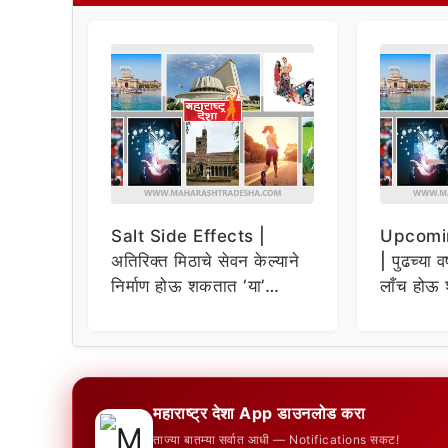
Salt Side Effects |
Upcomi
अतिरिक्त मिठाचे सेवन केल्याने
| पुढच्या व
निर्माण होऊ शकतात ‘या’
लाँच होऊ 
समस्या
धमाकेदार 
महाराष्ट्र देशा App डाउनलोड करा
ताज्या बातम्या सर्वात आधी — Notifications सकट!