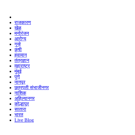
राजकारण
खेळ
मनोरंजन
आरोग्य
गुन्हे
कृषी
हवामान
तंत्रज्ञान
महाराष्ट्र
मुंबई
पुणे
नागपूर
छत्रपती संभाजीनगर
नाशिक
अहिल्यानगर
कोल्हापूर
सातारा
भारत
Live Blog