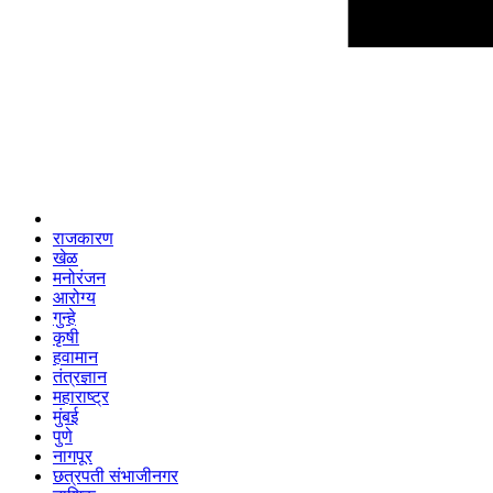
राजकारण
खेळ
मनोरंजन
आरोग्य
गुन्हे
कृषी
हवामान
तंत्रज्ञान
महाराष्ट्र
मुंबई
पुणे
नागपूर
छत्रपती संभाजीनगर