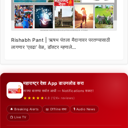
Rishabh Pant | ऋषभ पंतला मैदानावर परतण्यासाठी
लागणार ‘एवढा’ वेळ, डॉक्टर म्हणाले…
महाराष्ट्र देशा App डाउनलोड करा
ताज्या बातम्या सर्वात आधी — Notifications सकट!
★★★★★
4.8 (12K+ reviews)
🔔 Breaking Alerts
📖 Offline वाचा
🎙️ Audio News
📺 Live TV