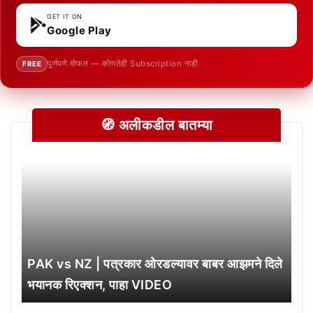
GET IT ON
Google Play
पूर्णपणे मोफत — कोणतेही Subscription नाही
FREE
🧭 अलीकडील बातम्या
PAK vs NZ | पत्रकार ओरडल्यावर बाबर आझमने दिले
भयानक रिएक्शन, पाहा VIDEO