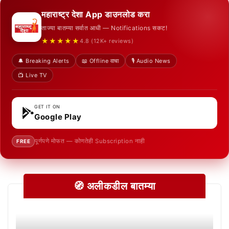
महाराष्ट्र देशा App डाउनलोड करा
ताज्या बातम्या सर्वात आधी — Notifications सकट!
★★★★★
4.8 (12K+ reviews)
🔔 Breaking Alerts
📖 Offline वाचा
🎙️ Audio News
📺 Live TV
GET IT ON
Google Play
पूर्णपणे मोफत — कोणतेही Subscription नाही
FREE
🧭 अलीकडील बातम्या