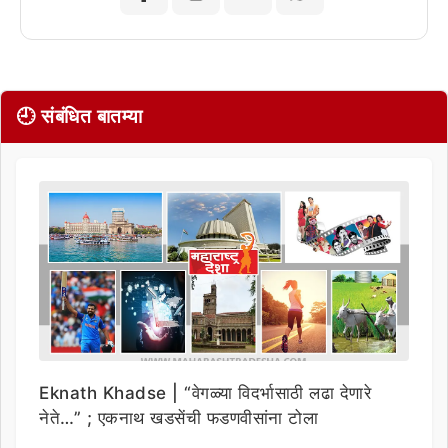
🕘 संबंधित बातम्या
Eknath Khadse | “वेगळ्या विदर्भासाठी लढा देणारे
नेते…” ; एकनाथ खडसेंची फडणवीसांना टोला