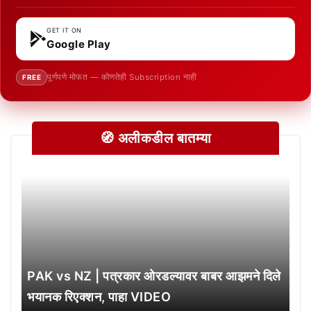
GET IT ON
Google Play
पूर्णपणे मोफत — कोणतेही Subscription नाही
FREE
🧭 अलीकडील बातम्या
PAK vs NZ | पत्रकार ओरडल्यावर बाबर आझमने दिले
भयानक रिएक्शन, पाहा VIDEO