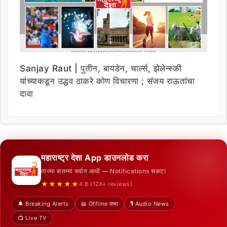
Sanjay Raut | पुतीन, बायडेन, चार्ल्स, झेलेन्स्की
यांच्याकडून उद्धव ठाकरे कोण विचारणा ; संजय राऊतांचा
दावा
महाराष्ट्र देशा App डाउनलोड करा
ताज्या बातम्या सर्वात आधी — Notifications सकट!
★★★★★
4.8 (12K+ reviews)
🔔 Breaking Alerts
📖 Offline वाचा
🎙️ Audio News
📺 Live TV