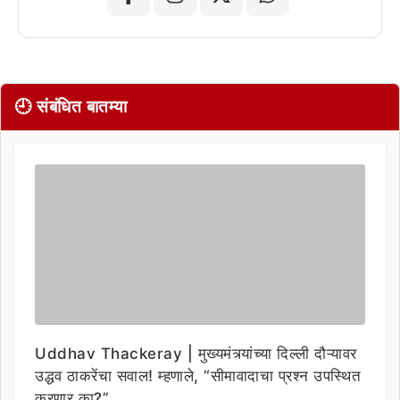
🕘 संबंधित बातम्या
Uddhav Thackeray | मुख्यमंत्र्यांच्या दिल्ली दौऱ्यावर
उद्धव ठाकरेंचा सवाल! म्हणाले, “सीमावादाचा प्रश्न उपस्थित
करणार का?”