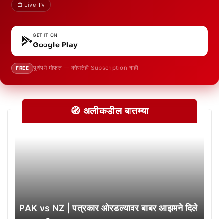
📺 Live TV
GET IT ON
Google Play
पूर्णपणे मोफत — कोणतेही Subscription नाही
FREE
🧭 अलीकडील बातम्या
PAK vs NZ | पत्रकार ओरडल्यावर बाबर आझमने दिले