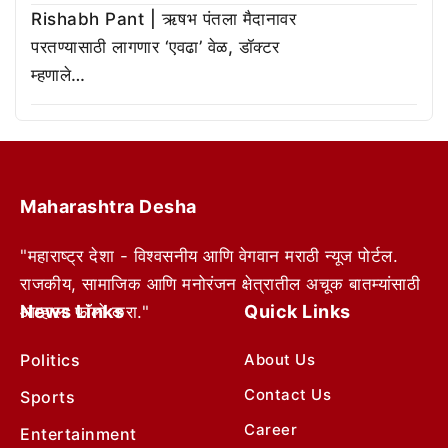
Rishabh Pant | ऋषभ पंतला मैदानावर
परतण्यासाठी लागणार ‘एवढा’ वेळ, डॉक्टर
म्हणाले…
Maharashtra Desha
"महाराष्ट्र देशा - विश्वसनीय आणि वेगवान मराठी न्यूज पोर्टल.
राजकीय, सामाजिक आणि मनोरंजन क्षेत्रातील अचूक बातम्यांसाठी
News Links
Quick Links
आम्हाला फॉलो करा."
Politics
About Us
Contact Us
Sports
Career
Entertainment