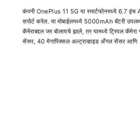
कंपनी OnePlus 11 5G या स्मार्टफोनमध्ये 6.7 इंच AM
सपोर्ट करेल. या मोबाईलमध्ये 5000mAh बॅटरी उपलब्ध 
कॅमेराबद्दल जर बोलायचे झाले, तर यामध्ये ट्रिपल कॅमे
सेंसर, 40 मेगापिक्सल अल्ट्राव्हाइड अँगल सेंसर आणि