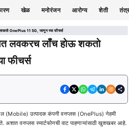
कारण
खेळ
मनोरंजन
आरोग्य
शेती
तंत्
कतो OnePlus 11 5G, जाणून घ्या फीचर्स
त लवकरच लाँच होऊ शकतो
ा फीचर्स
ाईल (Mobile) उत्पादक कंपनी वनप्लस (OnePlus) नेहमी
सते. अशात वनप्लस स्मार्टफोनची वाट पाहणाऱ्यांसाठी खुशखबर आहे.