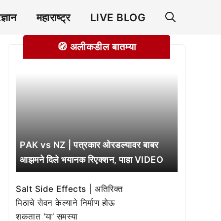
रज्ञान
महाराष्ट्र
LIVE BLOG
🧭 अलीकडील बातम्या
PAK vs NZ | पत्रकार ओरडल्यावर बाबर
आझमने दिले भयानक रिएक्शन, पाहा VIDEO
Salt Side Effects | अतिरिक्त
मिठाचे सेवन केल्याने निर्माण होऊ
शकतात ‘या’ समस्या