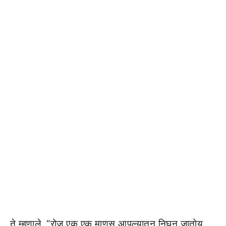
ते म्हणाले, “रोज एक एक माणूस आपल्यातून निघून जातोय