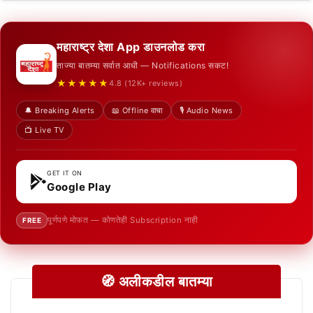
महाराष्ट्र देशा App डाउनलोड करा
ताज्या बातम्या सर्वात आधी — Notifications सकट!
★★★★★
4.8 (12K+ reviews)
🔔 Breaking Alerts
📖 Offline वाचा
🎙️ Audio News
📺 Live TV
GET IT ON
Google Play
पूर्णपणे मोफत — कोणतेही Subscription नाही
FREE
🧭 अलीकडील बातम्या