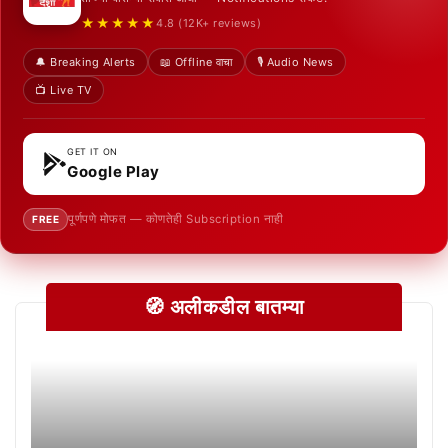
★★★★★
4.8 (12K+ reviews)
🔔 Breaking Alerts
📖 Offline वाचा
🎙️ Audio News
📺 Live TV
GET IT ON
Google Play
पूर्णपणे मोफत — कोणतेही Subscription नाही
FREE
🧭 अलीकडील बातम्या