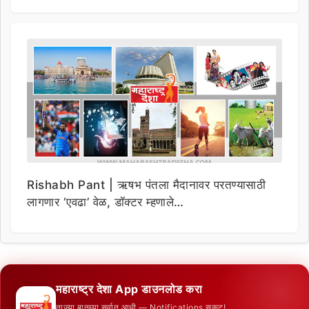
Rishabh Pant | ऋषभ पंतला मैदानावर परतण्यासाठी
लागणार ‘एवढा’ वेळ, डॉक्टर म्हणाले…
महाराष्ट्र देशा App डाउनलोड करा
ताज्या बातम्या सर्वात आधी — Notifications सकट!