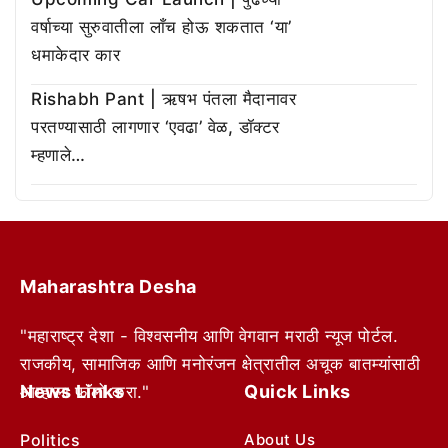
वर्षाच्या सुरुवातीला लाँच होऊ शकतात ‘या’
धमाकेदार कार
Rishabh Pant | ऋषभ पंतला मैदानावर
परतण्यासाठी लागणार ‘एवढा’ वेळ, डॉक्टर
म्हणाले…
Maharashtra Desha
"महाराष्ट्र देशा - विश्वसनीय आणि वेगवान मराठी न्यूज पोर्टल.
राजकीय, सामाजिक आणि मनोरंजन क्षेत्रातील अचूक बातम्यांसाठी
News Links
Quick Links
आम्हाला फॉलो करा."
Politics
About Us