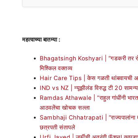
महत्वाच्या बातम्या :
Bhagatsingh Koshyari | “गडकरी तर रोडकरी
मिश्किल वक्तव्य
Hair Care Tips | केस गळती थांबवायची असे
IND vs NZ | न्यूझीलंड विरुद्ध टी 20 सामन्यां
Ramdas Athawale | “राहुल गांधींनी भारत जोड
आठवलेंचा खोचक सल्ला
Sambhaji Chhatrapati | “राज्यपालांना महाराष्
छत्रपती संतापले
Urfi Javed | उर्फीची अतरंगी फॅशन! कापडा