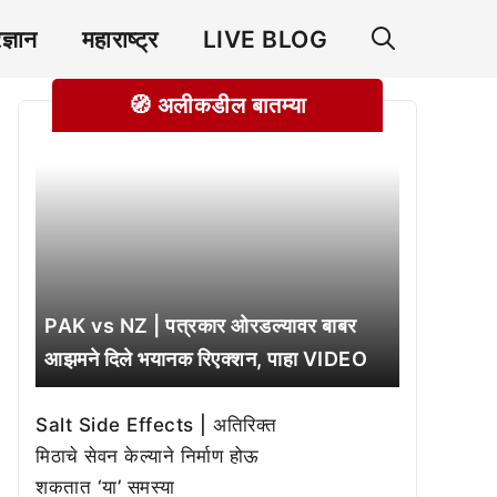
रज्ञान
महाराष्ट्र
LIVE BLOG
🧭 अलीकडील बातम्या
PAK vs NZ | पत्रकार ओरडल्यावर बाबर
आझमने दिले भयानक रिएक्शन, पाहा VIDEO
Salt Side Effects | अतिरिक्त
मिठाचे सेवन केल्याने निर्माण होऊ
शकतात ‘या’ समस्या