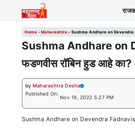
राज
Home
-
Maharashtra
-
Sushma Andhare on Devendra Fadnavi
Sushma Andhare on Dev
फडणवीस रॉबिन हुड आहे का? –
by
Maharashtra Desha
Published On:
Nov 19, 2022 5:27 PM
Sushma Andhare on Devendra Fadnavis | देवें