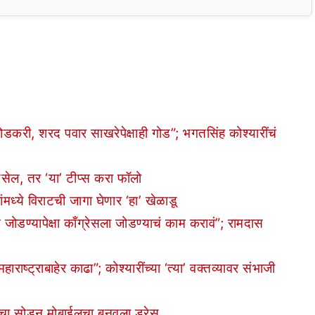
, शरद पवार साखरेपेक्षाही गोड”; भगतसिंह कोश्यारींचं
ल, तर ‘या’ टीप्स करा फॉलो
मध्ये विराटची जागा घेणार ‘हा’ खेळाडू
ण्यापेक्षा काँग्रेसला जोडण्याचं काम करावं”; रामदास
ट्राबाहेर काढा”; कोश्यारींच्या ‘त्या’ वक्तव्यावर संभाजी
चा सोडून मोबाईलचा बनवला ड्रेस