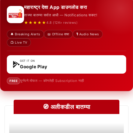
महाराष्ट्र देशा App डाउनलोड करा
ताज्या बातम्या सर्वात आधी — Notifications सकट!
★★★★★
4.8 (12K+ reviews)
🔔 Breaking Alerts
📖 Offline वाचा
🎙️ Audio News
📺 Live TV
GET IT ON
Google Play
पूर्णपणे मोफत — कोणतेही Subscription नाही
FREE
🧭 अलीकडील बातम्या