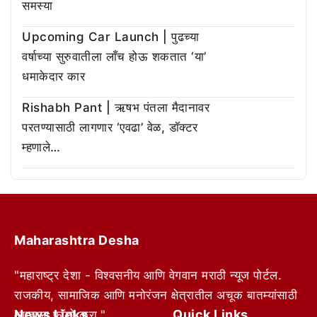
समस्या
Upcoming Car Launch | पुढच्या
वर्षाच्या सुरुवातीला लाँच होऊ शकतात ‘या’
धमाकेदार कार
Rishabh Pant | ऋषभ पंतला मैदानावर
परतण्यासाठी लागणार ‘एवढा’ वेळ, डॉक्टर
म्हणाले…
Maharashtra Desha
"महाराष्ट्र देशा - विश्वसनीय आणि वेगवान मराठी न्यूज पोर्टल.
राजकीय, सामाजिक आणि मनोरंजन क्षेत्रातील अचूक बातम्यांसाठी
News Links
Quick Links
आम्हाला फॉलो करा."