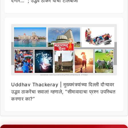
देणार…” ; उद्धव ठाकरे यांची टोलेबाजी
Uddhav Thackeray | मुख्यमंत्र्यांच्या दिल्ली दौऱ्यावर
उद्धव ठाकरेंचा सवाल! म्हणाले, “सीमावादाचा प्रश्न उपस्थित
करणार का?”