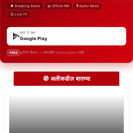
🔔 Breaking Alerts
📖 Offline वाचा
🎙️ Audio News
📺 Live TV
GET IT ON
Google Play
पूर्णपणे मोफत — कोणतेही Subscription नाही
FREE
🧭 अलीकडील बातम्या