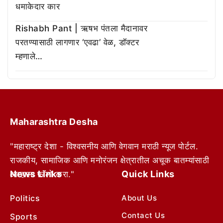
धमाकेदार कार
Rishabh Pant | ऋषभ पंतला मैदानावर
परतण्यासाठी लागणार ‘एवढा’ वेळ, डॉक्टर
म्हणाले…
Maharashtra Desha
"महाराष्ट्र देशा - विश्वसनीय आणि वेगवान मराठी न्यूज पोर्टल.
राजकीय, सामाजिक आणि मनोरंजन क्षेत्रातील अचूक बातम्यांसाठी
News Links
Quick Links
आम्हाला फॉलो करा."
Politics
About Us
Contact Us
Sports