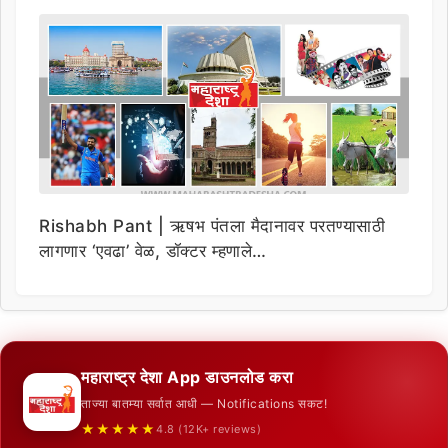
Rishabh Pant | ऋषभ पंतला मैदानावर परतण्यासाठी
लागणार ‘एवढा’ वेळ, डॉक्टर म्हणाले…
महाराष्ट्र देशा App डाउनलोड करा
ताज्या बातम्या सर्वात आधी — Notifications सकट!
★★★★★
4.8 (12K+ reviews)