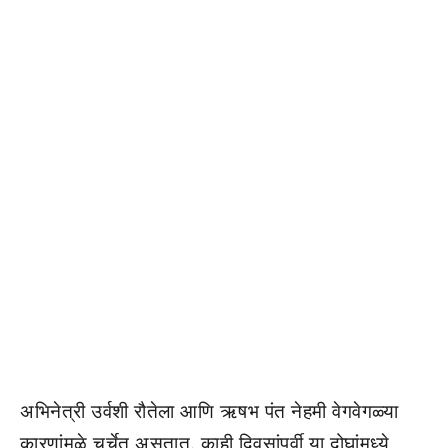
अभिनेत्री उर्वशी रौतेला आणि ऋषभ पंत नेहमी वेगवेगळ्या
कारणांमुळे चर्चेत असतात. काही दिवसांपूर्वी या दोघांमध्ये