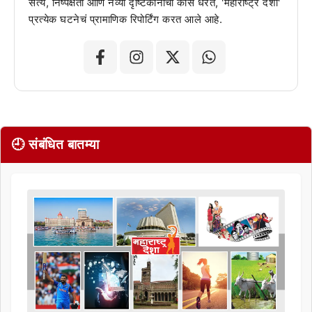
सत्य, निष्पक्षता आणि नव्या दृष्टिकोनाची कास धरत, 'महाराष्ट्र देशा'
प्रत्येक घटनेचं प्रामाणिक रिपोर्टिंग करत आले आहे.
🕘 संबंधित बातम्या