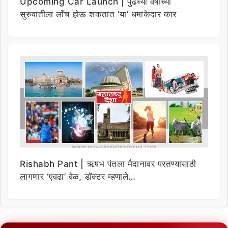
Upcoming Car Launch | पुढच्या वर्षाच्या
सुरुवातीला लाँच होऊ शकतात ‘या’ धमाकेदार कार
Rishabh Pant | ऋषभ पंतला मैदानावर परतण्यासाठी
लागणार ‘एवढा’ वेळ, डॉक्टर म्हणाले…