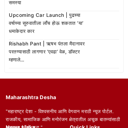
समस्या
Upcoming Car Launch | पुढच्या
वर्षाच्या सुरुवातीला लाँच होऊ शकतात ‘या’
धमाकेदार कार
Rishabh Pant | ऋषभ पंतला मैदानावर
परतण्यासाठी लागणार ‘एवढा’ वेळ, डॉक्टर
म्हणाले…
Maharashtra Desha
"महाराष्ट्र देशा - विश्वसनीय आणि वेगवान मराठी न्यूज पोर्टल.
राजकीय, सामाजिक आणि मनोरंजन क्षेत्रातील अचूक बातम्यांसाठी
News Links
Quick Links
आम्हाला फॉलो करा."