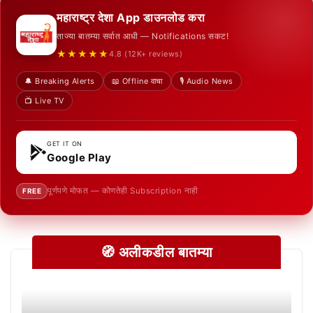
महाराष्ट्र देशा App डाउनलोड करा
ताज्या बातम्या सर्वात आधी — Notifications सकट!
★★★★★
4.8 (12K+ reviews)
🔔 Breaking Alerts
📖 Offline वाचा
🎙️ Audio News
📺 Live TV
GET IT ON
Google Play
पूर्णपणे मोफत — कोणतेही Subscription नाही
FREE
🧭 अलीकडील बातम्या