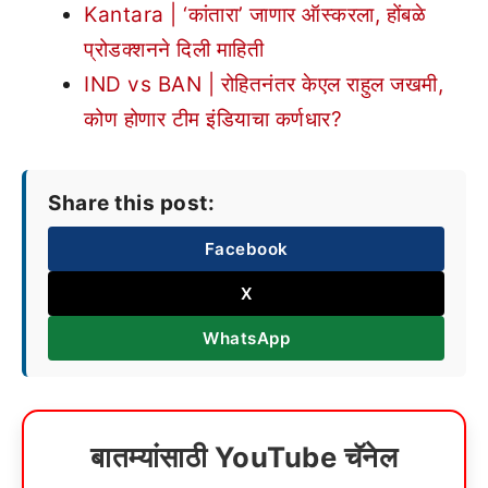
Kantara | ‘कांतारा’ जाणार ऑस्करला, होंबळे
प्रोडक्शनने दिली माहिती
IND vs BAN | रोहितनंतर केएल राहुल जखमी,
कोण होणार टीम इंडियाचा कर्णधार?
Share this post:
Facebook
X
WhatsApp
बातम्यांसाठी YouTube चॅनेल