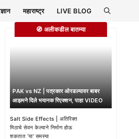
रज्ञान
महाराष्ट्र
LIVE BLOG
🧭 अलीकडील बातम्या
PAK vs NZ | पत्रकार ओरडल्यावर बाबर
आझमने दिले भयानक रिएक्शन, पाहा VIDEO
Salt Side Effects | अतिरिक्त
मिठाचे सेवन केल्याने निर्माण होऊ
शकतात ‘या’ समस्या