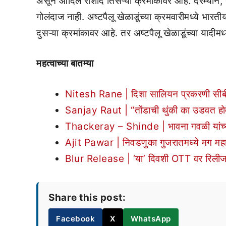
असून आदिल राशीद तिसऱ्या क्रमांकावर आहे. दरम्यान, य
गोलंदाज नाही. अष्टपैलू खेळाडूंच्या क्रमवारीमध्ये भारती
दुसऱ्या क्रमांकावर आहे. तर अष्टपैलू खेळाडूंच्या यादी
महत्वाच्या बातम्या
Nitesh Rane | दिशा सालियन प्रकरणी सीबीआयच
Sanjay Raut | “तोंडाची थुंकी का उडवत होत
Thackeray – Shinde | भावना गवळी यांच्या 
Ajit Pawar | निवडणुका गुजरातमध्ये मग महारा
Blur Release | ‘या’ दिवशी OTT वर रिलीज हो
Share this post:
Facebook
X
WhatsApp