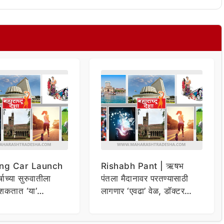
ng Car Launch
Rishabh Pant | ऋषभ
र्षाच्या सुरुवातीला
पंतला मैदानावर परतण्यासाठी
शकतात ‘या’
लागणार ‘एवढा’ वेळ, डॉक्टर
कार
म्हणाले…