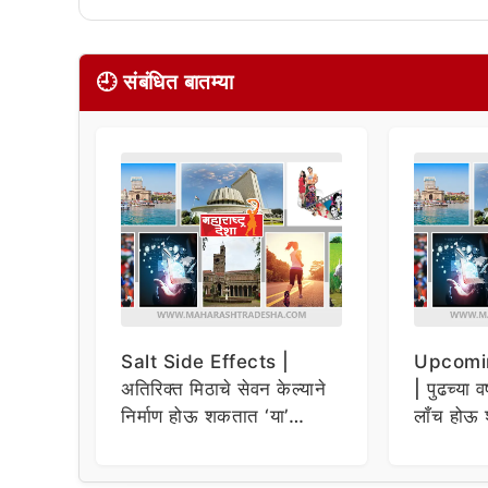
🕘 संबंधित बातम्या
Salt Side Effects |
Upcomi
अतिरिक्त मिठाचे सेवन केल्याने
| पुढच्या व
निर्माण होऊ शकतात ‘या’
लाँच होऊ 
समस्या
धमाकेदार 