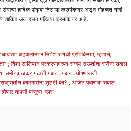
ा यादीमध्ये पहिल्या दहा गोलंदाजामध्ये भारतीय संघातील एकही
य संघाचा हार्दिक पांड्या तिसऱ्या क्रमांकावर असून मोहब्बत नावी
मध्ये शाकिब अल हसन पहिल्या क्रमांकावर आहे.
्या अहवालांनंतर नितेश राणेंची प्रतिक्रिया; म्हणाले,
ा” ; दिशा सालियान प्रकरणावरून संजय राऊतांचा राणेंना सवाल
समोरचं ठाकरे गटाची गद्दार…गद्दार…घोषणाबाजी
ष्ट्रातील कामगारांना सुट्टी का? ; अजित पवारांचा सवाल
णार तापसी पन्नूचा ‘ब्लर’