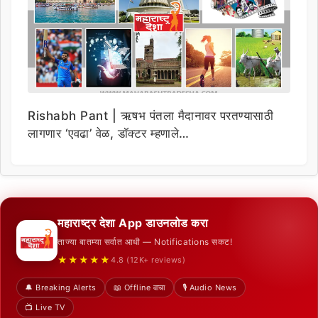
Rishabh Pant | ऋषभ पंतला मैदानावर परतण्यासाठी
लागणार ‘एवढा’ वेळ, डॉक्टर म्हणाले…
महाराष्ट्र देशा App डाउनलोड करा
ताज्या बातम्या सर्वात आधी — Notifications सकट!
★★★★★
4.8 (12K+ reviews)
🔔 Breaking Alerts
📖 Offline वाचा
🎙️ Audio News
📺 Live TV