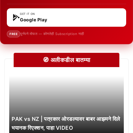
GET IT ON
Google Play
पूर्णपणे मोफत — कोणतेही Subscription नाही
FREE
🧭 अलीकडील बातम्या
PAK vs NZ | पत्रकार ओरडल्यावर बाबर आझमने दिले
भयानक रिएक्शन, पाहा VIDEO