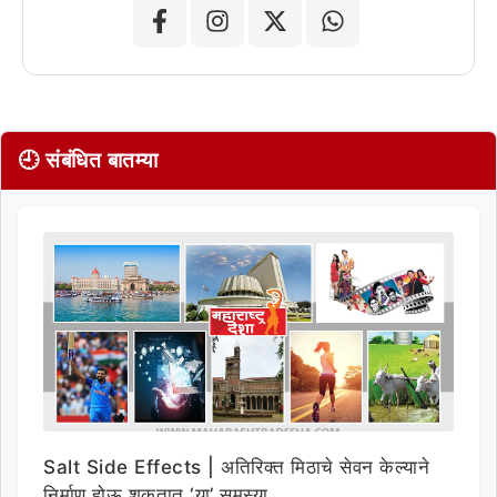
🕘 संबंधित बातम्या
Salt Side Effects | अतिरिक्त मिठाचे सेवन केल्याने
निर्माण होऊ शकतात ‘या’ समस्या