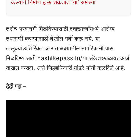
केल्याने निर्माण होऊ शकतात ‘या’ समस्या
तसेच परवानगी मिळविण्यासाठी दवाखान्यांमध्ये आरोग्य
तपासणी करण्यासाठी देखील गर्दी करू नये. या
तालुक्यांव्यतिरिक्त इतर तालक्यांतील नागरिकांनी पास
मिळविण्यासाठी nashikepass.in/या संकेतस्थळावर अर्ज
दाखल करावा, असे जिल्हाधिकारी मांढरे यांनी कळविले आहे.
हेही पहा –