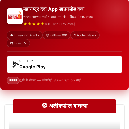
महाराष्ट्र देशा App डाउनलोड करा
ताज्या बातम्या सर्वात आधी — Notifications सकट!
★★★★★
4.8 (12K+ reviews)
🔔 Breaking Alerts
📖 Offline वाचा
🎙️ Audio News
📺 Live TV
GET IT ON
Google Play
पूर्णपणे मोफत — कोणतेही Subscription नाही
FREE
🧭 अलीकडील बातम्या