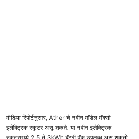
मीडिया रिपोर्टनुसार, Ather चे नवीन मॉडेल मॅक्सी
इलेक्ट्रिक स्कूटर असू शकते. या नवीन इलेक्ट्रिक
स्कूटरमध्ये 2.5 ते 3kWh बॅटरी पॅक उपलब्ध असू शकतो.