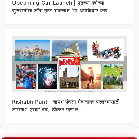
Upcoming Car Launch | पुढच्या वर्षाच्या
सुरुवातीला लाँच होऊ शकतात ‘या’ धमाकेदार कार
Rishabh Pant | ऋषभ पंतला मैदानावर परतण्यासाठी
लागणार ‘एवढा’ वेळ, डॉक्टर म्हणाले…