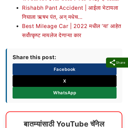
Rishabh Pant Accident | आईला भेटायला
निघाला ऋषभ पंत, अन् मधेच…
Best Mileage Car | 2022 मधील ‘या’ आहेत
सर्वोत्कृष्ट मायलेज देणाऱ्या कार
Share this post:
Share
Facebook
X
WhatsApp
बातम्यांसाठी YouTube चॅनेल