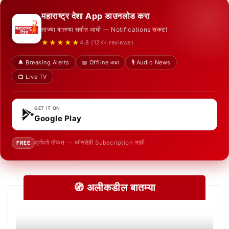
महाराष्ट्र देशा App डाउनलोड करा
ताज्या बातम्या सर्वात आधी — Notifications सकट!
★★★★★
4.8 (12K+ reviews)
🔔 Breaking Alerts
📖 Offline वाचा
🎙️ Audio News
📺 Live TV
GET IT ON
Google Play
पूर्णपणे मोफत — कोणतेही Subscription नाही
FREE
🧭 अलीकडील बातम्या