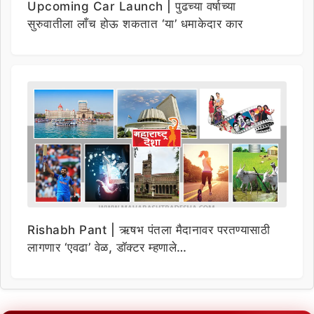
Upcoming Car Launch | पुढच्या वर्षाच्या
सुरुवातीला लाँच होऊ शकतात ‘या’ धमाकेदार कार
Rishabh Pant | ऋषभ पंतला मैदानावर परतण्यासाठी
लागणार ‘एवढा’ वेळ, डॉक्टर म्हणाले…