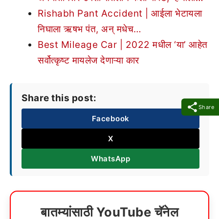
Rishabh Pant Accident | आईला भेटायला
निघाला ऋषभ पंत, अन् मधेच…
Best Mileage Car | 2022 मधील ‘या’ आहेत
सर्वोत्कृष्ट मायलेज देणाऱ्या कार
Share this post:
Share
Facebook
X
WhatsApp
बातम्यांसाठी YouTube चॅनेल