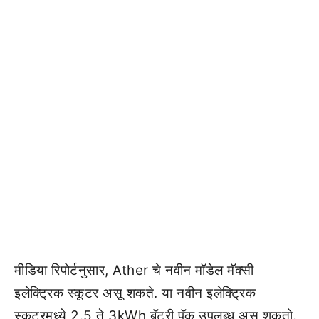
मीडिया रिपोर्टनुसार, Ather चे नवीन मॉडेल मॅक्सी
इलेक्ट्रिक स्कूटर असू शकते. या नवीन इलेक्ट्रिक
स्कूटरमध्ये 2.5 ते 3kWh बॅटरी पॅक उपलब्ध असू शकतो.