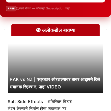
पूर्णपणे मोफत — कोणतेही Subscription नाही
FREE
🧭 अलीकडील बातम्या
PAK vs NZ | पत्रकार ओरडल्यावर बाबर आझमने दिले
भयानक रिएक्शन, पाहा VIDEO
Salt Side Effects | अतिरिक्त मिठाचे
सेवन केल्याने निर्माण होऊ शकतात ‘या’