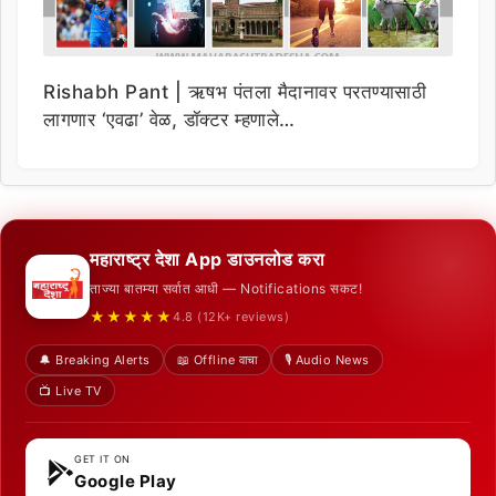
Rishabh Pant | ऋषभ पंतला मैदानावर परतण्यासाठी
लागणार ‘एवढा’ वेळ, डॉक्टर म्हणाले…
महाराष्ट्र देशा App डाउनलोड करा
ताज्या बातम्या सर्वात आधी — Notifications सकट!
★★★★★
4.8 (12K+ reviews)
🔔 Breaking Alerts
📖 Offline वाचा
🎙️ Audio News
📺 Live TV
GET IT ON
Google Play