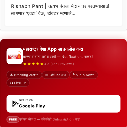
Rishabh Pant | ऋषभ पंतला मैदानावर परतण्यासाठी
लागणार ‘एवढा’ वेळ, डॉक्टर म्हणाले…
महाराष्ट्र देशा App डाउनलोड करा
ताज्या बातम्या सर्वात आधी — Notifications सकट!
★★★★★
4.8 (12K+ reviews)
🔔 Breaking Alerts
📖 Offline वाचा
🎙️ Audio News
📺 Live TV
GET IT ON
Google Play
पूर्णपणे मोफत — कोणतेही Subscription नाही
FREE