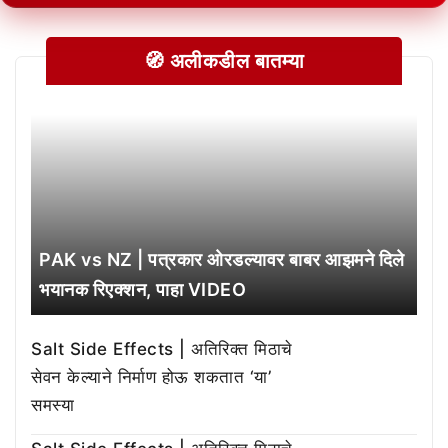
🧭 अलीकडील बातम्या
PAK vs NZ | पत्रकार ओरडल्यावर बाबर आझमने दिले
भयानक रिएक्शन, पाहा VIDEO
Salt Side Effects | अतिरिक्त मिठाचे
सेवन केल्याने निर्माण होऊ शकतात ‘या’
समस्या