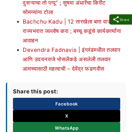
दुसऱ्याचा तो पप्पू” ; सुषमा अंधारेंचा किरीट
सोमय्यांना टोला
Share
Bachchu Kadu | 12 तारखेला बारा वाजता
राज्यभरात जल्लोष करा ; बच्चू कडूंचे कार्यकर्त्यांना
आवाहन
Devendra Fadnavis | इंग्लंडमधील तलवार
आणि उदयनराजे भोसलेंकडे असलेली तलवार
आमच्यासाठी महत्वाची – देवेंद्र फडणवीस
Share this post:
Facebook
X
WhatsApp