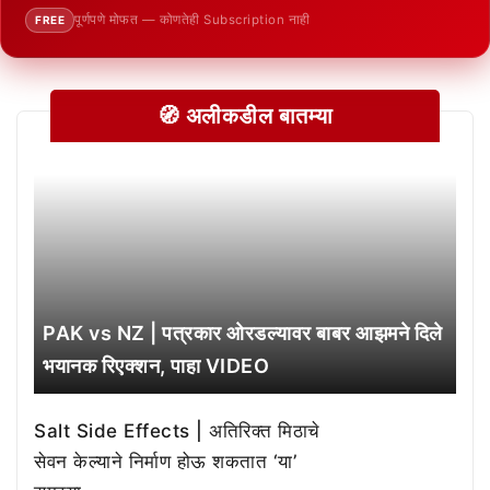
पूर्णपणे मोफत — कोणतेही Subscription नाही
FREE
🧭 अलीकडील बातम्या
PAK vs NZ | पत्रकार ओरडल्यावर बाबर आझमने दिले
भयानक रिएक्शन, पाहा VIDEO
Salt Side Effects | अतिरिक्त मिठाचे
सेवन केल्याने निर्माण होऊ शकतात ‘या’