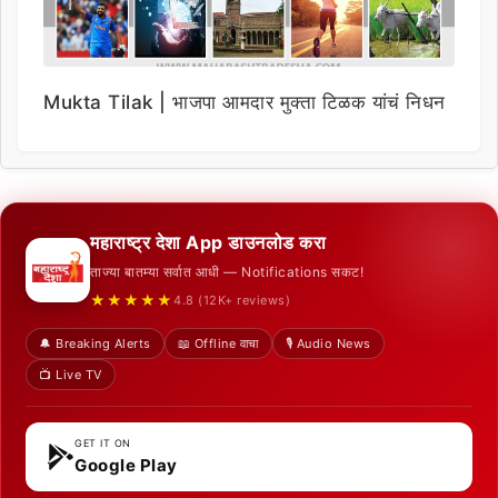
Mukta Tilak | भाजपा आमदार मुक्ता टिळक यांचं निधन
महाराष्ट्र देशा App डाउनलोड करा
ताज्या बातम्या सर्वात आधी — Notifications सकट!
★★★★★
4.8 (12K+ reviews)
🔔 Breaking Alerts
📖 Offline वाचा
🎙️ Audio News
📺 Live TV
GET IT ON
Google Play