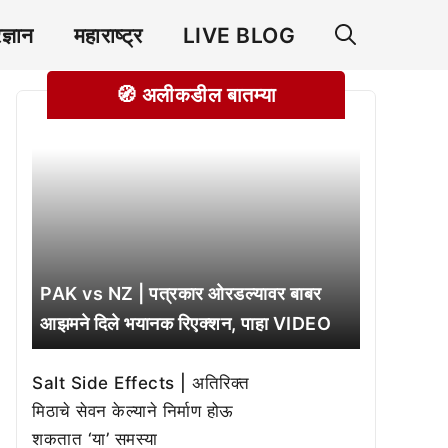
रज्ञान
महाराष्ट्र
LIVE BLOG
🧭 अलीकडील बातम्या
PAK vs NZ | पत्रकार ओरडल्यावर बाबर
आझमने दिले भयानक रिएक्शन, पाहा VIDEO
Salt Side Effects | अतिरिक्त
मिठाचे सेवन केल्याने निर्माण होऊ
शकतात ‘या’ समस्या