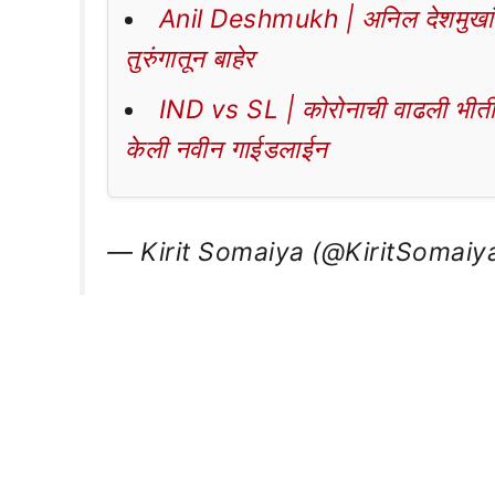
Anil Deshmukh | अनिल देशमुखांना म
तुरुंगातून बाहेर
IND vs SL | कोरोनाची वाढली भीती, 
केली नवीन गाईडलाईन
— Kirit Somaiya (@KiritSomaiy