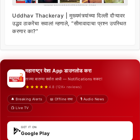
Uddhav Thackeray | मुख्यमंत्र्यांच्या दिल्ली दौऱ्यावर
उद्धव ठाकरेंचा सवाल! म्हणाले, “सीमावादाचा प्रश्न उपस्थित
करणार का?”
महाराष्ट्र देशा App डाउनलोड करा
ताज्या बातम्या सर्वात आधी — Notifications सकट!
★★★★★
4.8 (12K+ reviews)
🔔 Breaking Alerts
📖 Offline वाचा
🎙️ Audio News
📺 Live TV
GET IT ON
Google Play