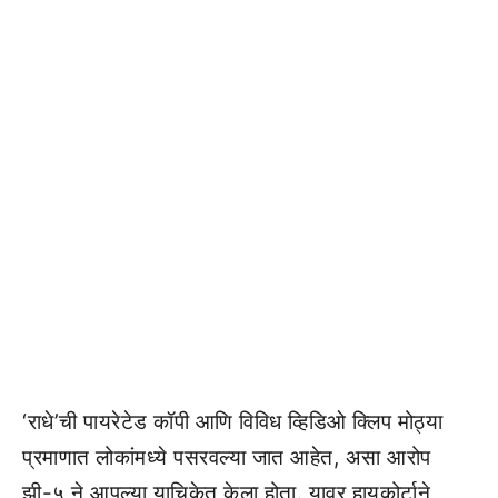
‘राधे’ची पायरेटेड कॉपी आणि विविध व्हिडिओ क्लिप मोठ्या
प्रमाणात लोकांमध्ये पसरवल्या जात आहेत, असा आरोप
झी-५ ने आपल्या याचिकेत केला होता. यावर हायकोर्टाने