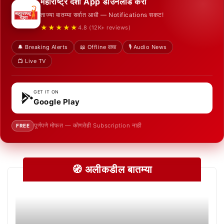
महाराष्ट्र देशा App डाउनलोड करा
ताज्या बातम्या सर्वात आधी — Notifications सकट!
★★★★★
4.8 (12K+ reviews)
🔔 Breaking Alerts
📖 Offline वाचा
🎙️ Audio News
📺 Live TV
GET IT ON
Google Play
पूर्णपणे मोफत — कोणतेही Subscription नाही
FREE
🧭 अलीकडील बातम्या