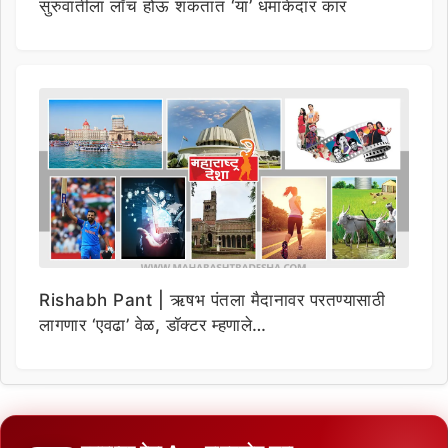
सुरुवातीला लाँच होऊ शकतात ‘या’ धमाकेदार कार
Rishabh Pant | ऋषभ पंतला मैदानावर परतण्यासाठी
लागणार ‘एवढा’ वेळ, डॉक्टर म्हणाले…