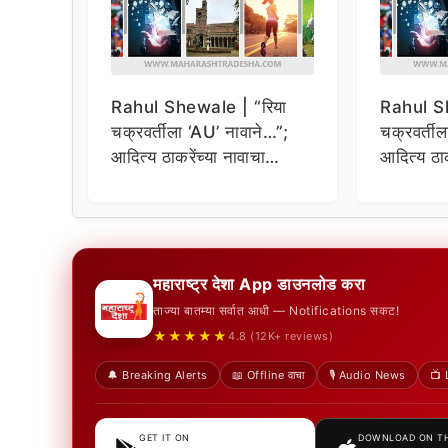
Rahul Shewale | “रिया
Rahul Sh
चक्रवर्तीला ‘AU’ नावाने…”;
चक्रवर्ती
आदित्य ठाकरेंच्या नावाचा
आदित्य ठाक
उल्लेख करत राहुल शेवाळेंचे
उल्लेख करत
गंभीर आरोप
गंभीर आरो
महाराष्ट्र देशा App डाउनलोड करा
ताज्या बातम्या सर्वात आधी — Notifications सकट!
★★★★★
4.8 (12K+ reviews)
🔔 Breaking Alerts
📖 Offline वाचा
🎙️ Audio News
📺 
GET IT ON
DOWNLOAD ON T