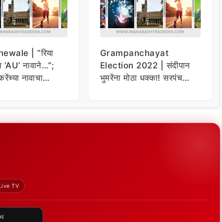
ewale | “रिया
Grampanchayat
ला ‘AU’ नावाने…”;
Election 2022 | संदीपान
रेंच्या नावाचा
भुमरेंना मोठा धक्का! सरपंच
 राहुल शेवाळेंचे
पदाचा उमेदवार तिसऱ्या
प
क्रमांकावर, ठाकरे गटाचा मोठा
विजय
Live TV
HE