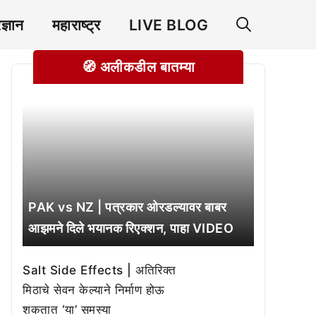
रज्ञान
महाराष्ट्र
LIVE BLOG
🧭 अलीकडील बातम्या
PAK vs NZ | पत्रकार ओरडल्यावर बाबर
आझमने दिले भयानक रिएक्शन, पाहा VIDEO
Salt Side Effects | अतिरिक्त
मिठाचे सेवन केल्याने निर्माण होऊ
शकतात ‘या’ समस्या