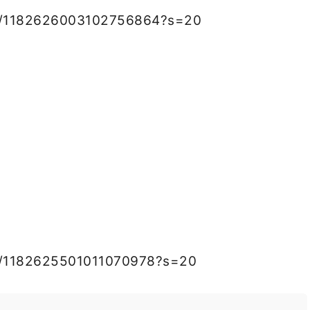
tus/1182626003102756864?s=20
us/1182625501011070978?s=20