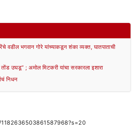
वडील भगवान गोरे यांच्याकडून शंका व्यक्त, घातपाताची
ंड उघडू” ; अमोल मिटकरी यांचा सरकारला इशारा
ंचं निधन
tus/1182636503861587968?s=20