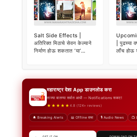
Salt Side Effects |
Upcomi
अतिरिक्त मिठाचे सेवन केल्याने
| पुढच्या व
निर्माण होऊ शकतात ‘या’
लाँच होऊ 
समस्या
धमाकेदार 
महाराष्ट्र देशा App डाउनलोड करा
ताज्या बातम्या सर्वात आधी — Notifications सकट!
★★★★★
4.8 (12K+ reviews)
🔔 Breaking Alerts
📖 Offline वाचा
🎙️ Audio News
📺 
GET IT ON
DOWNLOAD ON T