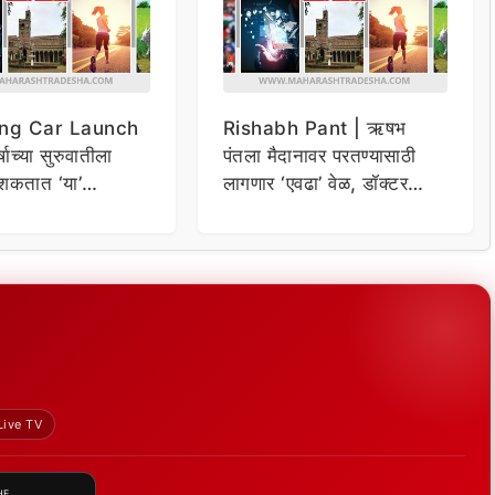
ng Car Launch
Rishabh Pant | ऋषभ
र्षाच्या सुरुवातीला
पंतला मैदानावर परतण्यासाठी
शकतात ‘या’
लागणार ‘एवढा’ वेळ, डॉक्टर
कार
म्हणाले…
Live TV
HE