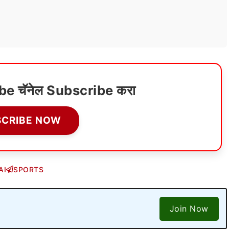
ube चॅनेल Subscribe करा
SCRIBE NOW
AI
SPORTS
Join Now