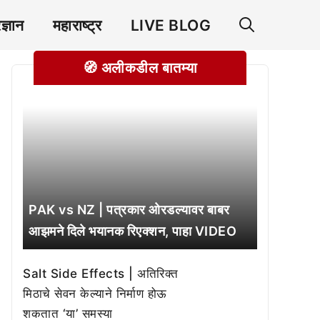
रज्ञान
महाराष्ट्र
LIVE BLOG
🧭 अलीकडील बातम्या
PAK vs NZ | पत्रकार ओरडल्यावर बाबर
आझमने दिले भयानक रिएक्शन, पाहा VIDEO
Salt Side Effects | अतिरिक्त
मिठाचे सेवन केल्याने निर्माण होऊ
शकतात ‘या’ समस्या