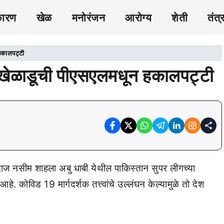
कारण
खेळ
मनोरंजन
आरोग्य
शेती
तंत्
हकालपट्टी
’ खेळाडूची पीएसएलमधून हकालपट्टी
लंदाज नसीम शाहला अबु धाबी येथील पाकिस्तान सुपर लीगच्या
हे. कोविड 19 मार्गदर्शक तत्त्वांचे उल्लंघन केल्यामुळे तो देश