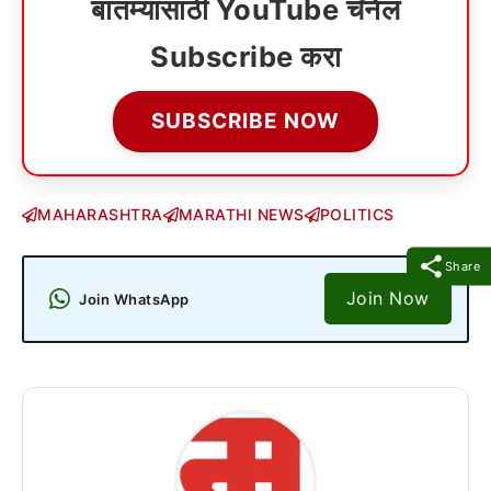
बातम्यांसाठी YouTube चॅनेल
Subscribe करा
SUBSCRIBE NOW
MAHARASHTRA
MARATHI NEWS
POLITICS
Share
Join Now
Join WhatsApp