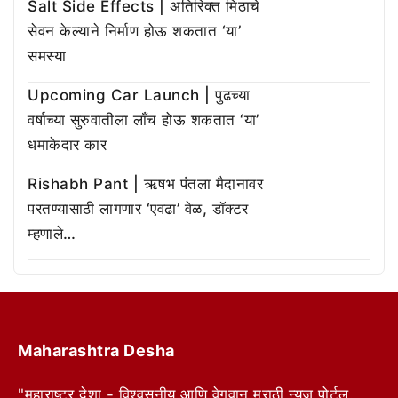
Salt Side Effects | अतिरिक्त मिठाचे
सेवन केल्याने निर्माण होऊ शकतात ‘या’
समस्या
Upcoming Car Launch | पुढच्या
वर्षाच्या सुरुवातीला लाँच होऊ शकतात ‘या’
धमाकेदार कार
Rishabh Pant | ऋषभ पंतला मैदानावर
परतण्यासाठी लागणार ‘एवढा’ वेळ, डॉक्टर
म्हणाले…
Maharashtra Desha
"महाराष्ट्र देशा - विश्वसनीय आणि वेगवान मराठी न्यूज पोर्टल.