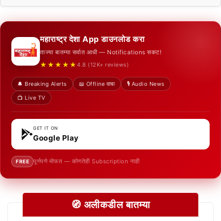
महाराष्ट्र देशा App डाउनलोड करा
ताज्या बातम्या सर्वात आधी — Notifications सकट!
★★★★★
4.8 (12K+ reviews)
🔔 Breaking Alerts
📖 Offline वाचा
🎙️ Audio News
📺 Live TV
GET IT ON
Google Play
पूर्णपणे मोफत — कोणतेही Subscription नाही
FREE
🧭 अलीकडील बातम्या