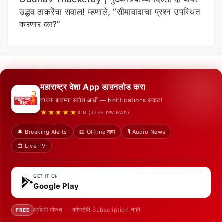
उद्धव ठाकरेंचा सवाल! म्हणाले, “सीमावादाचा प्रश्न उपस्थित
करणार का?”
महाराष्ट्र देशा App डाउनलोड करा
ताज्या बातम्या सर्वात आधी — Notifications सकट!
★★★★★
4.8 (12K+ reviews)
🔔 Breaking Alerts
📖 Offline वाचा
🎙️ Audio News
📺 Live TV
GET IT ON
Google Play
पूर्णपणे मोफत — कोणतेही Subscription नाही
FREE