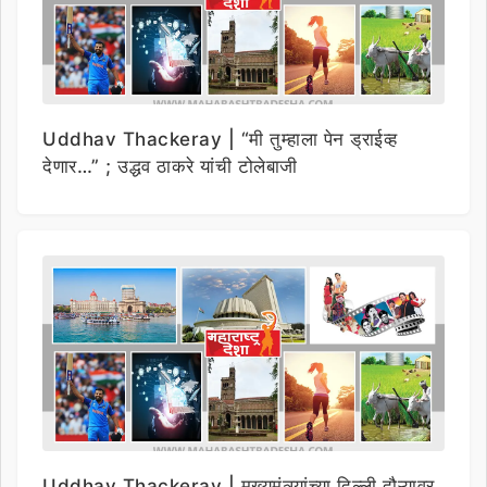
Uddhav Thackeray | “मी तुम्हाला पेन ड्राईव्ह
देणार…” ; उद्धव ठाकरे यांची टोलेबाजी
Uddhav Thackeray | मुख्यमंत्र्यांच्या दिल्ली दौऱ्यावर