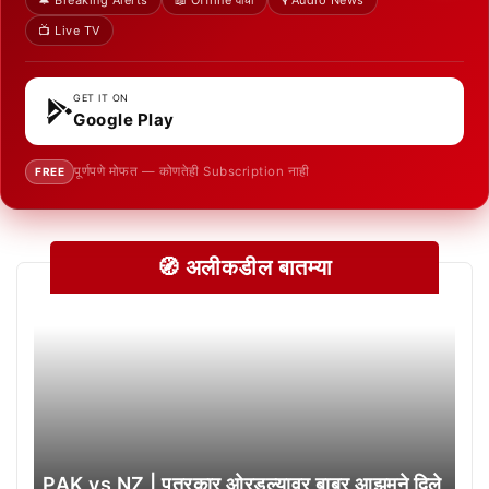
🔔 Breaking Alerts
📖 Offline वाचा
🎙️ Audio News
📺 Live TV
GET IT ON
Google Play
पूर्णपणे मोफत — कोणतेही Subscription नाही
FREE
🧭 अलीकडील बातम्या
PAK vs NZ | पत्रकार ओरडल्यावर बाबर आझमने दिले