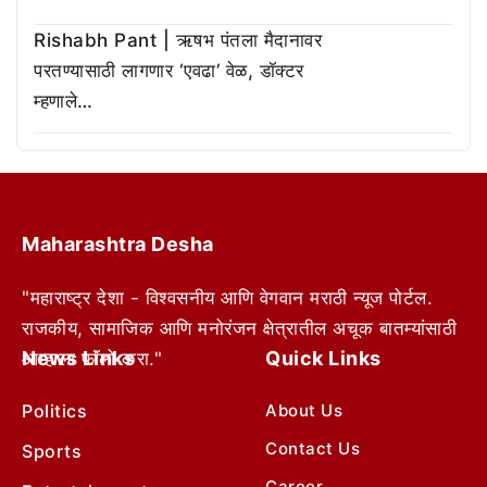
Rishabh Pant | ऋषभ पंतला मैदानावर
परतण्यासाठी लागणार ‘एवढा’ वेळ, डॉक्टर
म्हणाले…
Maharashtra Desha
"महाराष्ट्र देशा - विश्वसनीय आणि वेगवान मराठी न्यूज पोर्टल.
राजकीय, सामाजिक आणि मनोरंजन क्षेत्रातील अचूक बातम्यांसाठी
News Links
Quick Links
आम्हाला फॉलो करा."
Politics
About Us
Contact Us
Sports
Career