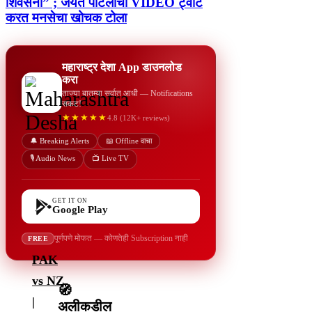
शिवसेना” ; जयंत पाटलांचा VIDEO ट्वीट
करत मनसेचा खोचक टोला
महाराष्ट्र देशा App डाउनलोड
करा
ताज्या बातम्या सर्वात आधी — Notifications
सकट!
★★★★★
4.8 (12K+ reviews)
🔔 Breaking Alerts
📖 Offline वाचा
🎙️ Audio News
📺 Live TV
GET IT ON
Google Play
पूर्णपणे मोफत — कोणतेही Subscription नाही
FREE
PAK
vs NZ
🧭
|
अलीकडील