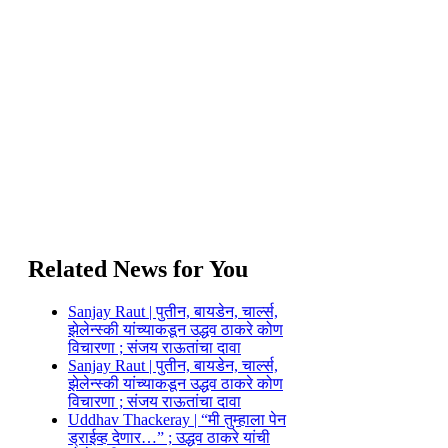
Related News for You
Sanjay Raut | पुतीन, बायडेन, चार्ल्स,
झेलेन्स्की यांच्याकडून उद्धव ठाकरे कोण
विचारणा ; संजय राऊतांचा दावा
Sanjay Raut | पुतीन, बायडेन, चार्ल्स,
झेलेन्स्की यांच्याकडून उद्धव ठाकरे कोण
विचारणा ; संजय राऊतांचा दावा
Uddhav Thackeray | “मी तुम्हाला पेन
ड्राईव्ह देणार…” ; उद्धव ठाकरे यांची