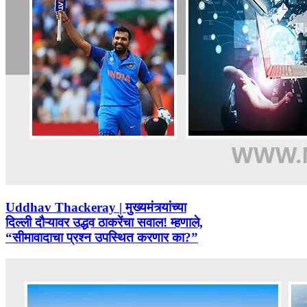
Uddhav Thackeray | मुख्यमंत्र्यांच्या
दिल्ली दौऱ्यावर उद्धव ठाकरेंचा सवाल! म्हणाले,
“सीमावादाचा प्रश्न उपस्थित करणार का?”