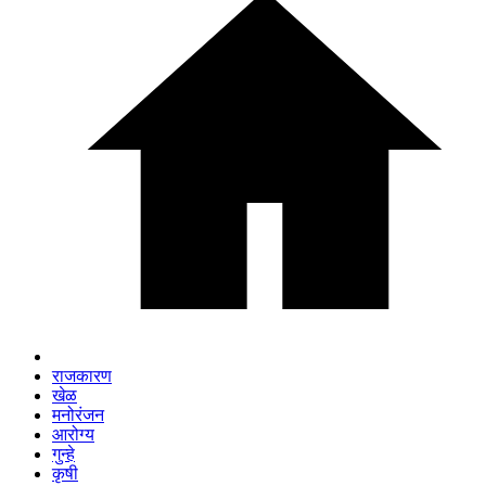
राजकारण
खेळ
मनोरंजन
आरोग्य
गुन्हे
कृषी