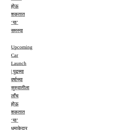
होऊ
शकतात
‘या’
समस्या
Upcoming
Car
Launch
| पुढच्या
वर्षाच्या
सुरुवातीला
लाँच
होऊ
शकतात
‘या’
धमाकेदार