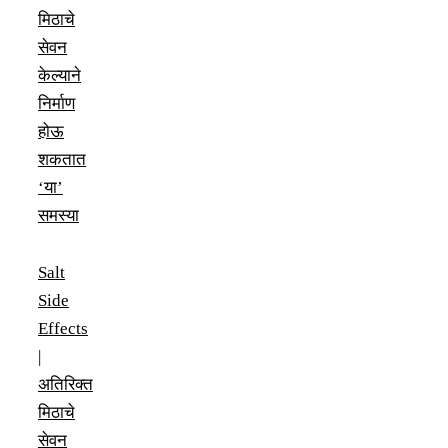
मिठाचे
सेवन
केल्याने
निर्माण
होऊ
शकतात
‘या’
समस्या
Salt
Side
Effects
|
अतिरिक्त
मिठाचे
सेवन