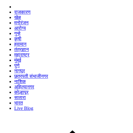
राजकारण
खेळ
मनोरंजन
आरोग्य
गुन्हे
कृषी
हवामान
तंत्रज्ञान
महाराष्ट्र
मुंबई
पुणे
नागपूर
छत्रपती संभाजीनगर
नाशिक
अहिल्यानगर
कोल्हापूर
सातारा
भारत
Live Blog