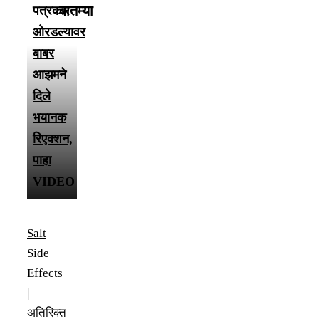
बातम्या
पत्रकार
ओरडल्यावर
बाबर
आझमने
दिले
भयानक
रिएक्शन,
पाहा
VIDEO
Salt
Side
Effects
|
अतिरिक्त