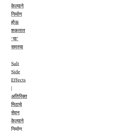
केल्याने
निर्माण
होऊ
शकतात
‘या’
समस्या
Salt
Side
Effects
|
अतिरिक्त
मिठाचे
सेवन
केल्याने
निर्माण