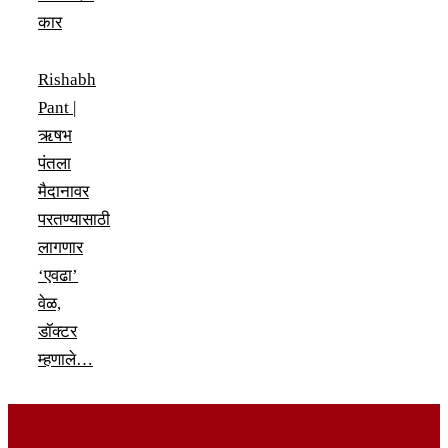
कार
Rishabh
Pant |
ऋषभ
पंतला
मैदानावर
परतण्यासाठी
लागणार
‘एवढा’
वेळ,
डॉक्टर
म्हणाले…