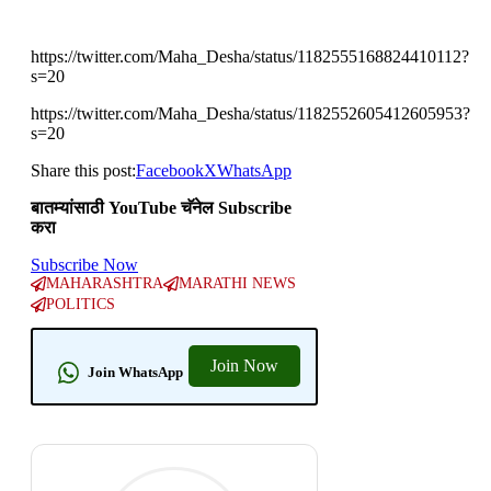
https://twitter.com/Maha_Desha/status/1182555168824410112?
s=20
https://twitter.com/Maha_Desha/status/1182552605412605953?
s=20
Share this post:
Facebook
X
WhatsApp
बातम्यांसाठी YouTube चॅनेल Subscribe
करा
Subscribe Now
MAHARASHTRA
MARATHI NEWS
POLITICS
Join Now
Join WhatsApp