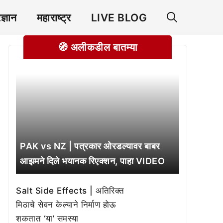
रज्ञान
महाराष्ट्र
LIVE BLOG
🧭 अलीकडील बातम्या
PAK vs NZ | पत्रकार ओरडल्यावर बाबर
आझमने दिले भयानक रिएक्शन, पाहा VIDEO
Salt Side Effects | अतिरिक्त
मिठाचे सेवन केल्याने निर्माण होऊ
शकतात ‘या’ समस्या