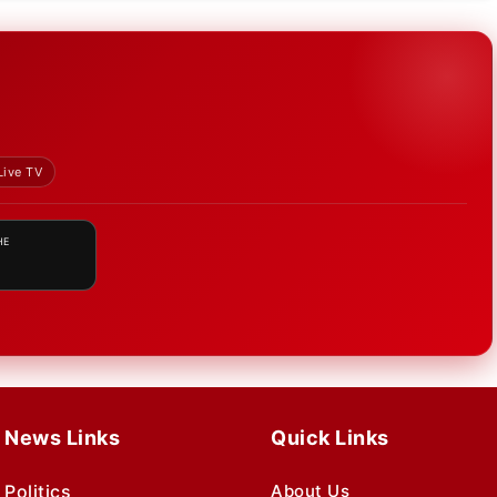
Live TV
HE
News Links
Quick Links
Politics
About Us