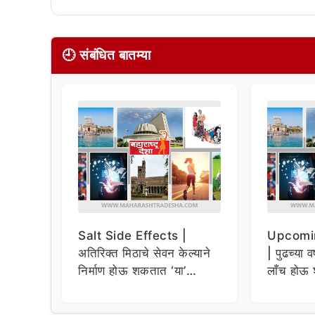
🕘 संबंधित बातम्या
Salt Side Effects |
Upcomi
अतिरिक्त मिठाचे सेवन केल्याने
| पुढच्या व
निर्माण होऊ शकतात ‘या’
लाँच होऊ 
समस्या
धमाकेदार 