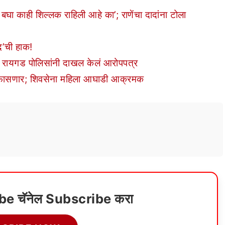
घा काही शिल्लक राहिली आहे का’; राणेंचा दादांना टोला
ंद’ची हाक!
 रायगड पोलिसांनी दाखल केलं आरोपपत्र
काळे फासणार; शिवसेना महिला आघाडी आक्रमक
ube चॅनेल Subscribe करा