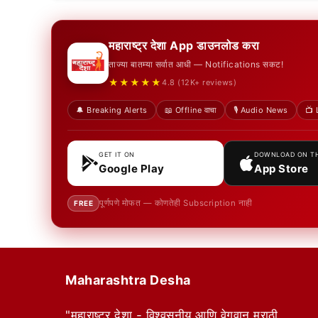
महाराष्ट्र देशा App डाउनलोड करा
ताज्या बातम्या सर्वात आधी — Notifications सकट!
★★★★★
4.8 (12K+ reviews)
🔔 Breaking Alerts
📖 Offline वाचा
🎙️ Audio News
📺 
GET IT ON
DOWNLOAD ON T
Google Play
App Store
पूर्णपणे मोफत — कोणतेही Subscription नाही
FREE
Maharashtra Desha
"महाराष्ट्र देशा - विश्वसनीय आणि वेगवान मराठी